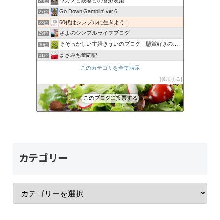
ワカメと銭婆との喜怒哀楽
26位
Go Down Gamblin' ver.6
27位
60代はシンプルに生きよう |
28位
さよのシンプルライフブログ
29位
そそっかしい主婦きういのブログ｜懸賞好きの忙しい主婦です。
30位
まきみち奮闘記
31位
６１歳BABAの悪あがき
32位
このカテゴリを全て表示
ひるねの寝言
33位
参加する
ふるねこ日記
34位
このブログに投票する
還暦過ぎたら
35位
カテゴリー