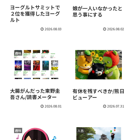
ヨーグルトサミットで
娘が一人いなかったと
２位を獲得したヨーグ
思う事にする
ルト
2026.08.03
2026.08.02
趣味
人吉
大腸がんだった東野圭
有休を残すべきか/熊日
吾さん/読書メーター
ビューアー
2026.08.01
2026.07.31
趣味
人吉