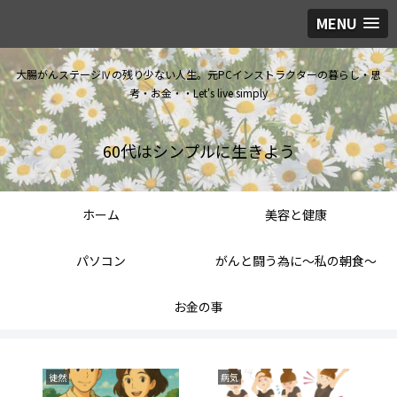
MENU
大腸がんステージⅣの残り少ない人生。元PCインストラクターの暮らし・思
考・お金・・Let's live simply
60代はシンプルに生きよう
ホーム
美容と健康
パソコン
がんと闘う為に～私の朝食～
お金の事
徒然
病気