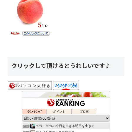
クリックして頂けるとうれしいです♪
日々新たに
21位
今日とこれからと
22位
ランキング
ポイント
ブロ画
B_type
23位
一に家族、二に健康、三四がお馬で、五に仕事。
24位
50代・60代の今日を生きる明日を生きる
25位