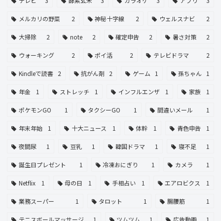
テレビ
3
酵素玄米
3
カラオケ
3
アプリ
3
メルカリの野菜
2
神秘十字線
2
ウェルスナビ
2
大掃除
2
note
2
確定申告
2
暑さ対策
2
ウォーキング
2
ポイ活
2
テレビドラマ
2
Kindleで読書
2
抗がん剤
2
ゲーム
1
孫ちゃん
1
年金
1
ストレッチ
1
インフルエンザ
1
家族
1
ポケモンGO
1
タクシーGO
1
間違いメール
1
年末年始
1
十大ニュース
1
体幹
1
青色申告
1
夜間尿
1
豆乳
1
韓国ドラマ
1
寝不足
1
誕生日プレゼント
1
冷凍おにぎり
1
カメラ
1
Netflix
1
母の日
1
手相占い
1
エアロビクス
1
業務スーパー
1
タロット
1
腸腰筋
1
テニスボールマッサージ
1
ツムツム
1
広告動画
1