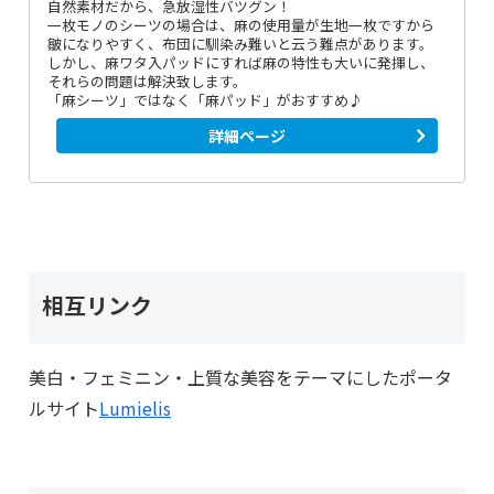
自然素材だから、急放湿性バツグン！
一枚モノのシーツの場合は、麻の使用量が生地一枚ですから
皺になりやすく、布団に馴染み難いと云う難点があります。
しかし、麻ワタ入パッドにすれば麻の特性も大いに発揮し、
それらの問題は解決致します。
「麻シーツ」ではなく「麻パッド」がおすすめ♪
詳細ページ
相互リンク
美白・フェミニン・上質な美容をテーマにしたポータ
ルサイト
Lumielis