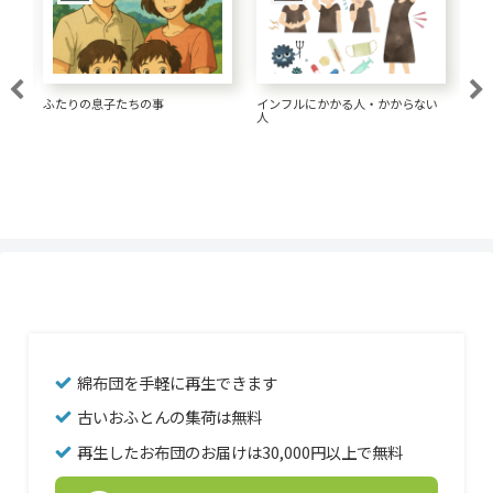
大腸がん 1.5リットルの水が大事
い
経済的な髪形にしてきた
一
な
綿布団を手軽に再生できます
古いおふとんの集荷は無料
再生したお布団のお届けは30,000円以上で無料