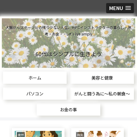
MENU
大腸がんステージⅣの残り少ない人生。元PCインストラクターの暮らし・思
考・お金・・Let's live simply
60代はシンプルに生きよう
ホーム
美容と健康
パソコン
がんと闘う為に～私の朝食～
お金の事
食生活
美容と健康