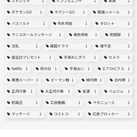
ストレッチ
1
インフルエンザ
1
家族
1
ポケモンGO
1
タクシーGO
1
間違いメール
1
バスソルト
1
年末年始
1
タロット
1
テニスボールマッサージ
1
青色申告
1
夜間尿
1
豆乳
1
韓国ドラマ
1
寝不足
1
誕生日プレゼント
1
冷凍おにぎり
1
カメラ
1
Netflix
1
母の日
1
手相占い
1
エアロビクス
1
業務スーパー
1
ピーマン麹
1
緑内障
1
白内障
1
正月行事
1
お正月行事
1
金運
1
ツムツム
1
初風呂
1
広告動画
1
十大ニュース
1
マッサージ
1
コストコ
1
広告ブロッカー
1