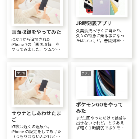
らの入力に！恐る恐る進...
JR時刻表アプリ
久美浜湾へ行くに当たり、
画面収録をやってみた
久々の特急に乗る事になっ
iOS11から追加された
たはいいけど。普段列車な
iPhone 7の「画面収録」を
んて乗らないので不安で仕
やってみました。ツムツム
方がなく、泣く泣くタブレ
の攻略サイトなんか見てい
ット専用の有料アプリ「JR
るとよくプレイ画面をアッ
時刻表」をＤＬして行きま
プしている人がいますが、
した。ＤＬは無料だけど月
こんな便利な機能があった
額利用金がかかる私の一番
んですねぇ。。。詳しいや
アプリ
アプリ
嫌いなタイプのアプリ(...
りかたは、ググっていただ
くとして、慣れも...
ポケモンGOをやって
みた
サウナとしあわせたま
まだ1回やっただけで結論は
ご
出せないけれど。とりあえ
昨夜は近くの温泉へ。
ず軽く１時間弱でポケモン
iPhone の設定をしてあげた
15匹GETしました（笑）
（つもりはないんだけど）
元々、ポケモンとはなんぞ