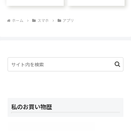
テニ友がお礼をしたいから
や？(;^_^Aってレベルで、あ
と回数券をプレゼントして
まり"ポケモン"たるものが
くれて一緒に裸の付き合い
わかってないわたし。子ど
をしに（笑）こちらへ来て
もたちが小学生のころに大
ホーム
スマホ
アプリ
からはなかなか一緒に同性
流行してい...
とお風呂に入る機会がなか
ったので、お風呂でお...
私のお買い物歴