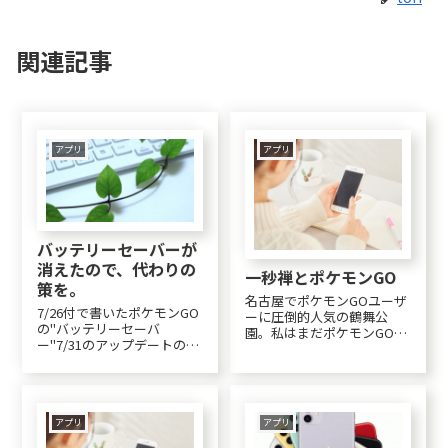
関連記事
アプリ
アプリ
バッテリーセーバーが
消えたので、代わりの
一秒禅とポケモンGO
策を。
名古屋でポケモンGOユーザ
7/26付で書いたポケモンGO
ーに圧倒的人気の鶴舞公
の"バッテリーセーバ
園。私はまだポケモンGOの
ー"7/31のアップデートの際
為に鶴舞公園には行ってい
に消えてしまいまし
ませんが友達が送って来ま
た。。。このアップデート
した。なんと小1時間で50匹
の際も。ログインしようと
も捕獲できたと！(*_*)駐車
したら規約の画面が出たの
は難しいので自転車で行っ
で、「OK」をタップした
アプリ
アプリ
てるそうです。いやぁ、私
ら・・・なんと生年月日か
はそこまでは...