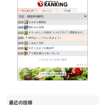
さよのシンプルライフブログ
24位
わすれんぼにっき
25位
ランキング
ポイント
ブロ画
今日とこれからと
26位
ワカメと銭婆との喜怒哀楽
27位
まきみち奮闘記
28位
晴れやか日和
29位
そそっかしい主婦きういのブログ｜懸賞好きの忙しい主婦です。
30位
60代はシンプルに生きよう |
31位
ふるねこ日記
32位
やすじきまぐれ散歩中
33位
アラ還主婦の人生いろいろ
34位
あすのはやなり
35位
このカテゴリを全て表示
シングル60ギリ幸せ
36位
参加する
還暦過ぎたら
37位
このブログに投票する
６１歳BABAの悪あがき
38位
最近の投稿