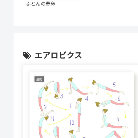
人の生活
ふとんの寿命
エアロビクス
運動