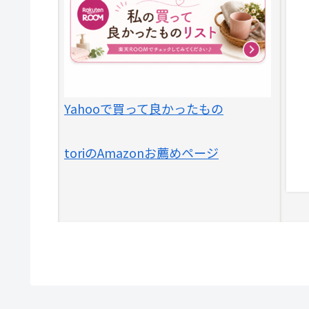
Yahooで買って良かったもの
toriのAmazonお薦めページ