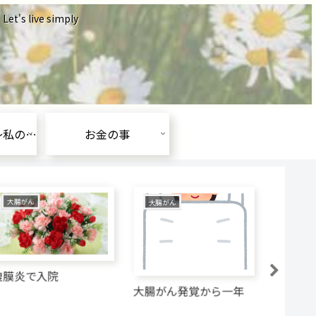
ive simply
がんと闘う為に～私の朝食～
お金の事
大腸がん
大腸がん
お金の
腹膜炎で入院
大腸がん発覚から一年