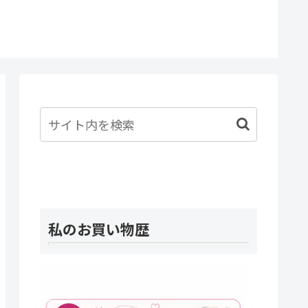
一体私
たんだ
私のお買い物歴