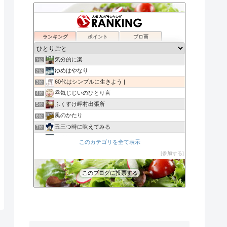
ランキング
ポイント
ブロ画
気分的に楽
1位
ゆめはやなり
2位
60代はシンプルに生きよう |
3位
呑気じじいのひとり言
4位
ふくすけ岬村出張所
5位
風のかたり
6位
丑三つ時に吠えてみる
7位
裏娑婆「ずれ草」
8位
このカテゴリを全て表示
Eden
9位
参加する
木漏れ日だより
10位
azu
11位
このブログに投票する
大人しくしょ!
12位
my handmade life*ASOBIBA
13位
ザ日記
14位
負けへんぞーアキラの手紙（はてなブログ編）
15位