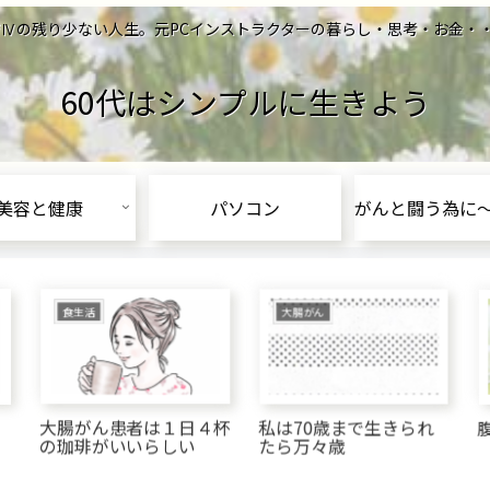
の残り少ない人生。元PCインストラクターの暮らし・思考・お金・・Let's l
60代はシンプルに生きよう
美容と健康
パソコン
食生活
大腸がん
大腸がん患者は１日４杯
私は70歳まで生きられ
の珈琲がいいらしい
たら万々歳