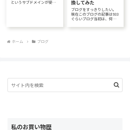
換してみた
というサブドメインが使え
ること。データベースが使
ブログをすっきりしたい。
えること。の２点がお気に
現在このブログの記事は933
入りでした。広告が表示さ
ぐらいブログ当初は、何も
れないところも。しかし年
考えずカテゴリー分けをし
払いでも2,514円。今までは
ていました。その後、「タ
GoogleAdsenc...
グ」というものが出来て、
ただでさえカテゴリーがい
ホーム
ブログ
っぱいなのに、タグまで付
けたらわけがわからなくな
るので手をつけずじま...
私のお買い物歴