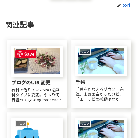
tori
関連記事
ブログ
ブログ
Save
手帳
ブログのURL変更
「夢をかなえるゾウ２」完
有料で借りていたxreaを無
読。まぁ面白かったけど、
料タイプに変更。やはり何
「１」ほどの感動はなかっ
日経ってもGoogleadsence
たかな。手元においておく
からの承認がないので諦め
のは「１」だけでいいか
た。どうやらサブドメイン
な。来月の楽天の特典で
でもだめらしい。独自ドメ
kobo本にしよ。「３」もま
インしか認可されなくなっ
だあるけど。過去のブロ
たという。ならば規約が変
ブログ
ブログ
グ。練習で設置したものを
わった時に今まで累積した
３つ程、削除。zoopsと...
金額だけ...