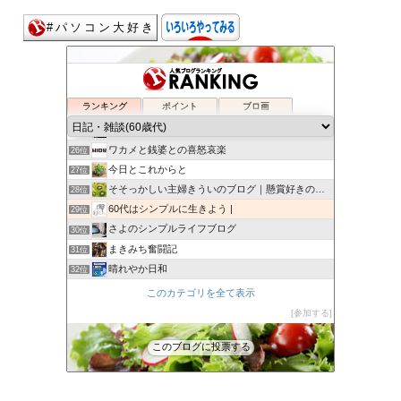
B_type
22位
日々新たに
23位
ランキング
ポイント
ブロ画
一に家族、二に健康、三四がお馬で、五に仕事。
24位
50代・60代の今日を生きる明日を生きる
25位
ワカメと銭婆との喜怒哀楽
26位
今日とこれからと
27位
そそっかしい主婦きういのブログ｜懸賞好きの忙しい主婦です。
28位
60代はシンプルに生きよう |
29位
さよのシンプルライフブログ
30位
まきみち奮闘記
31位
晴れやか日和
32位
やすじきまぐれ散歩中
33位
このカテゴリを全て表示
還暦過ぎたら
34位
参加する
あすのはやなり
35位
このブログに投票する
ふるねこ日記
36位