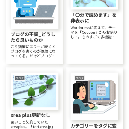
「〇分で読めます」を
非表示に
Wordpressに変えて、テー
マを「Cocoon」からお借り
ブログの不調_どうし
して。ものすごく多機能で
たら良いものか
まだまだ全然使いこなせて
いないのですが。「〇分で
こう頻繁にエラーが続くと
読めます」と表示される機
ブログを書くのが億劫にな
能。最初は面白いと思った
ってくる。だけどブログを
んだけれど、その10倍～20
書いていると「検索」が使
倍はかけて書いているの
える。これが手書きの日記
に、ほと...
にはない利点だから、ブロ
グは続けたい。対策その１_
サーバーの移転とりあえ
ブログ
ブログ
ず、私にしか役に立たない
と思うので（笑）、固定ペ...
xrea plus更新なし
長いこと契約していた
カテゴリーをタグに変
xreaplus。「tori.xrea.jp」