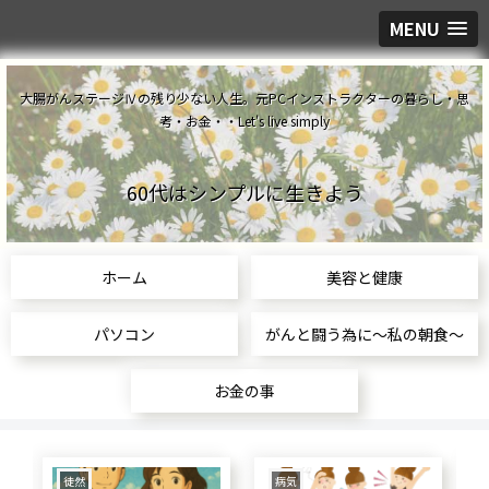
MENU
大腸がんステージⅣの残り少ない人生。元PCインストラクターの暮らし・思
考・お金・・Let's live simply
60代はシンプルに生きよう
ホーム
美容と健康
パソコン
がんと闘う為に～私の朝食～
お金の事
食生活
美容と健康