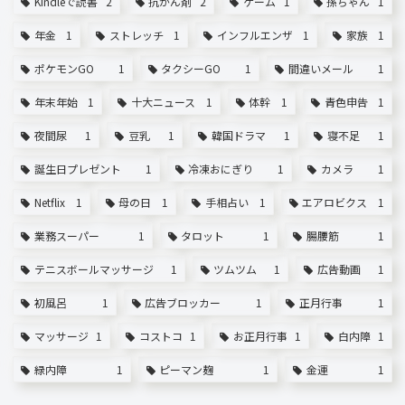
Kindleで読書
2
抗がん剤
2
ゲーム
1
孫ちゃん
1
年金
1
ストレッチ
1
インフルエンザ
1
家族
1
ポケモンGO
1
タクシーGO
1
間違いメール
1
年末年始
1
十大ニュース
1
体幹
1
青色申告
1
夜間尿
1
豆乳
1
韓国ドラマ
1
寝不足
1
誕生日プレゼント
1
冷凍おにぎり
1
カメラ
1
Netflix
1
母の日
1
手相占い
1
エアロビクス
1
業務スーパー
1
タロット
1
腸腰筋
1
テニスボールマッサージ
1
ツムツム
1
広告動画
1
初風呂
1
広告ブロッカー
1
正月行事
1
マッサージ
1
コストコ
1
お正月行事
1
白内障
1
緑内障
1
ピーマン麹
1
金運
1