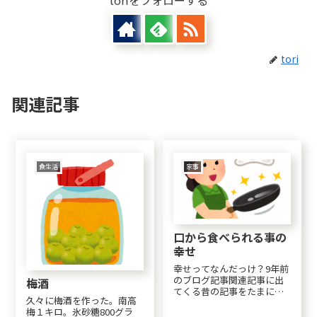
tori
関連記事
食生活
家事
口から食べられる事の
幸せ
幸せってなんだっけ？9年前
のブログ記事関連記事に出
梅酒
てくる昔の記事をたまに読
久々に梅酒を作った。南高
んでいる。私はがんになる
梅１キロ。氷砂糖800グラ
前から今と同じ事を考えて