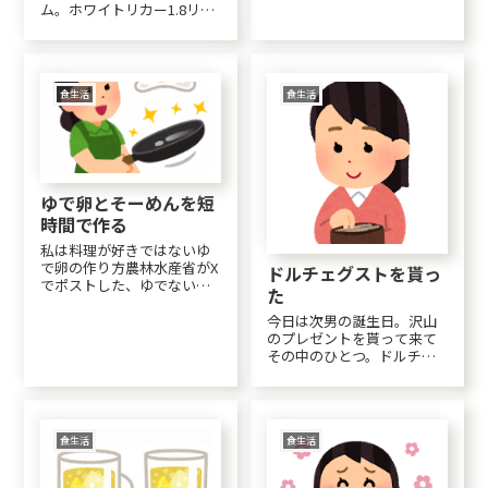
ム。ホワイトリカー1.8リッ
たんだ。。。抗がん剤はや
トル。一晩、梅を冷凍する
ってしまったけど💦手術も
と早く呑めるようになるら
やってしまったけど。歯医
しいのでそれもやってみ
者以外医療機関に行ってな
た。３ヶ月後に試し呑み。
いって、うそみたい💦テ...
でも美味しいのはヤッパ一
食生活
食生活
年後かなぁ。10年ぐらいた
つとメチャメチャお...
ゆで卵とそーめんを短
時間で作る
私は料理が好きではないゆ
で卵の作り方農林水産省がX
ドルチェグストを貰っ
でポストした、ゆでないゆ
た
で卵の作り方そうめんはゆ
でるな75歳のおばあちゃん
今日は次男の誕生日。沢山
がYoutubeで大バズリした作
のプレゼントを貰って来て
り方ゆでるとは？（笑）ち
その中のひとつ。ドルチェ
ょっと気になりました。今
グスト！＼(^o^)／この商
日は「とは」検索で。ゆで
品。定期的に専用のコーヒ
卵もそーめん...
ーを買えば無料でマシンは
貰えるというキャンペーン
をよくやっていて。うちの
食生活
食生活
ポストにもDMが入っていた
んです。沢山の量の...