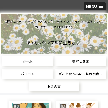
MENU
大腸がんステージⅣの残り少ない人生。元PCインストラクターの暮らし・思
考・お金・・Let's live simply
60代はシンプルに生きよう
ホーム
美容と健康
パソコン
がんと闘う為に～私の朝食～
お金の事
食生活
美容と健康