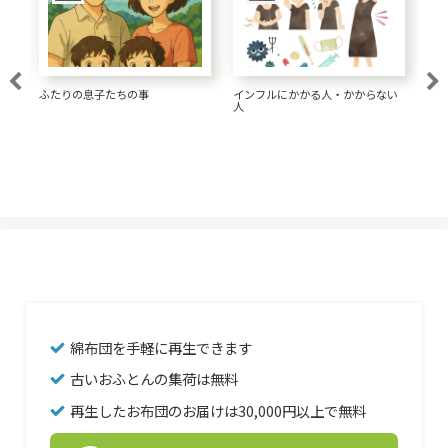
大腸がん 1.5リットルの水が大事
い
経済的な髪形にしてきた
一
な
綿布団を手軽に再生できます
古いおふとんの集荷は無料
再生したお布団のお届けは30,000円以上で無料