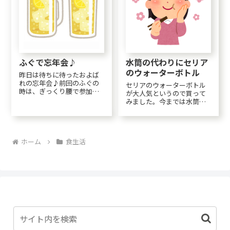
ふぐで忘年会♪
水筒の代わりにセリア
のウォーターボトル
昨日は待ちに待ったおよば
れの忘年会♪前回のふぐの
セリアのウォーターボトル
時は、ぎっくり腰で参加で
が大人気というので買って
きず・・・涙を飲んでいま
みました。今までは水筒は
した。その時は食べきれな
重いしパッキンのところが
いほどでタッパーに入れて
汚れて来て洗うのが大変な
持ち帰った人もいたほどだ
ので水筒は使わず、市販の
ったらしいけど、今年は私
ペットボトルに自作のお茶
が参加したせいで・・・？
ホーム
食生活
を入れて持ち歩いていまし
(笑) なんと完食！そし...
た。でもこのセリアのウォ
ーターボトルの方が断然い...