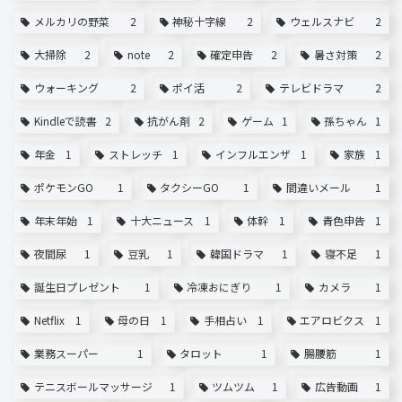
メルカリの野菜
2
神秘十字線
2
ウェルスナビ
2
大掃除
2
note
2
確定申告
2
暑さ対策
2
ウォーキング
2
ポイ活
2
テレビドラマ
2
Kindleで読書
2
抗がん剤
2
ゲーム
1
孫ちゃん
1
年金
1
ストレッチ
1
インフルエンザ
1
家族
1
ポケモンGO
1
タクシーGO
1
間違いメール
1
年末年始
1
十大ニュース
1
体幹
1
青色申告
1
夜間尿
1
豆乳
1
韓国ドラマ
1
寝不足
1
誕生日プレゼント
1
冷凍おにぎり
1
カメラ
1
Netflix
1
母の日
1
手相占い
1
エアロビクス
1
業務スーパー
1
タロット
1
腸腰筋
1
テニスボールマッサージ
1
ツムツム
1
広告動画
1