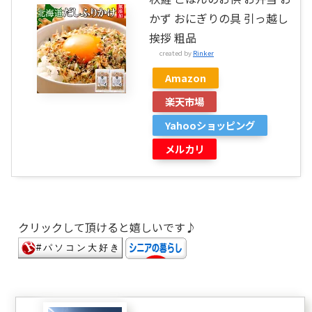
かず おにぎりの具 引っ越し
挨拶 粗品
created by
Rinker
Amazon
楽天市場
Yahooショッピング
メルカリ
クリックして頂けると嬉しいです♪