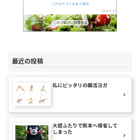
裏娑婆「ずれ草」
8位
このカテゴリを全て表示
Eden
9位
参加する
木漏れ日だより
10位
azu
11位
このブログに投票する
大人しくしょ!
12位
ザ日記
13位
my handmade life*ASOBIBA
14位
負けへんぞーアキラの手紙（はてなブログ編）
15位
最近の投稿
私にピッタリの腸活ヨガ
大姪ふたりで熊本へ帰省して
しまった