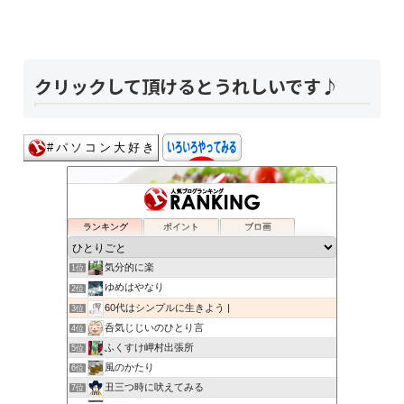
クリックして頂けるとうれしいです♪
ランキング
ポイント
ブロ画
気分的に楽
1位
ゆめはやなり
2位
60代はシンプルに生きよう |
3位
呑気じじいのひとり言
4位
ふくすけ岬村出張所
5位
風のかたり
6位
丑三つ時に吠えてみる
7位