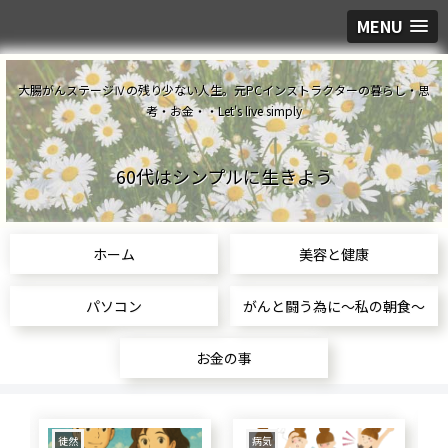
MENU
大腸がんステージⅣの残り少ない人生。元PCインストラクターの暮らし・思
考・お金・・Let's live simply
60代はシンプルに生きよう
ホーム
美容と健康
パソコン
がんと闘う為に～私の朝食～
お金の事
徒然
病気