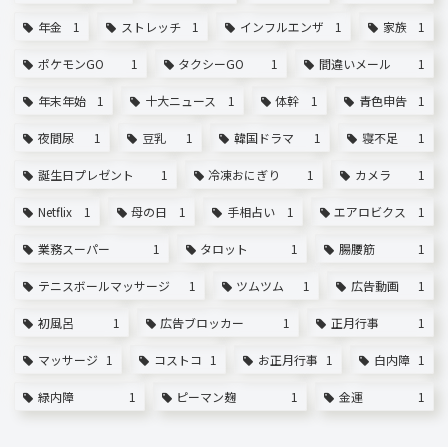
年金
1
ストレッチ
1
インフルエンザ
1
家族
1
ポケモンGO
1
タクシーGO
1
間違いメール
1
年末年始
1
十大ニュース
1
体幹
1
青色申告
1
夜間尿
1
豆乳
1
韓国ドラマ
1
寝不足
1
誕生日プレゼント
1
冷凍おにぎり
1
カメラ
1
Netflix
1
母の日
1
手相占い
1
エアロビクス
1
業務スーパー
1
タロット
1
腸腰筋
1
テニスボールマッサージ
1
ツムツム
1
広告動画
1
初風呂
1
広告ブロッカー
1
正月行事
1
マッサージ
1
コストコ
1
お正月行事
1
白内障
1
緑内障
1
ピーマン麹
1
金運
1