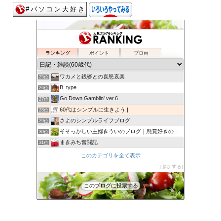
日々新たに
21位
今日とこれからと
22位
ランキング
ポイント
ブロ画
一に家族、二に健康、三四がお馬で、五に仕事。
23位
50代・60代の今日を生きる明日を生きる
24位
ワカメと銭婆との喜怒哀楽
25位
B_type
26位
Go Down Gamblin' ver.6
27位
60代はシンプルに生きよう |
28位
さよのシンプルライフブログ
29位
そそっかしい主婦きういのブログ｜懸賞好きの忙しい主婦です。
30位
まきみち奮闘記
31位
６１歳BABAの悪あがき
32位
このカテゴリを全て表示
ひるねの寝言
33位
参加する
ふるねこ日記
34位
このブログに投票する
還暦過ぎたら
35位