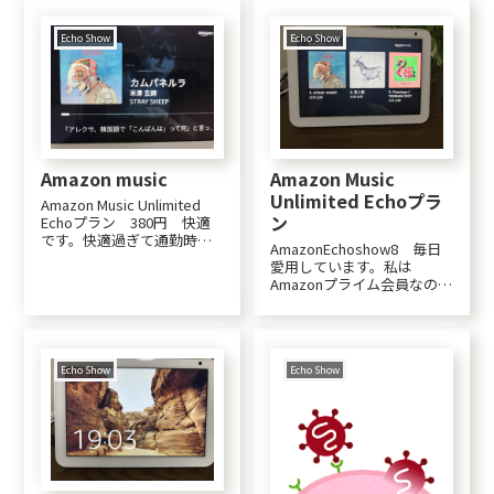
いのでしょっちゅう電話し
琲・麦茶・ポカリスエッ
ていると電話代もばかにな
ト、時々カルピスウォータ
らない。それに耳が遠くて
ー。それでもトイレに行く
Echo Show
Echo Show
電話に出ない...
回数は少ないから汗かいて
るんだろうなぁ。さて今日...
Amazon music
Amazon Music
Unlimited Echoプラ
Amazon Music Unlimited
ン
Echoプラン 380円 快適
です。快適過ぎて通勤時の
AmazonEchoshow8 毎日
車の中でも聞きたいのです
愛用しています。私は
が、車の中では聴けない曲
Amazonプライム会員なので
はスルーされるので( ﾉД`)ｼ
（中電とセット料金）、
ｸｼｸ…、仕方なくSpotifyで
7,000万曲聞ける「Amazon
聞いていますが、、、Spo...
Music Unlimited Echoプラ
ン」にも入りました。ほん
とはSpotifyが好きなの...
Echo Show
Echo Show