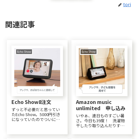
tori
関連記事
Echo Show
Echo Show
Echo Show8注文
Amazon music
unlimited 申し込み
ずっと不必要だと思ってい
たEcho Show。5000円引き
いやぁ、連日ものすごい暑
になっていたのでついに買
さ。今日も39度！ 洗濯物
ってしまった。理由は、人
干したり取り込んだりする
吉豪雨の実家と連絡をとる
ときしか外出ていません。
ため。ガラケーしか使えな
大人しく自粛生活。水・珈