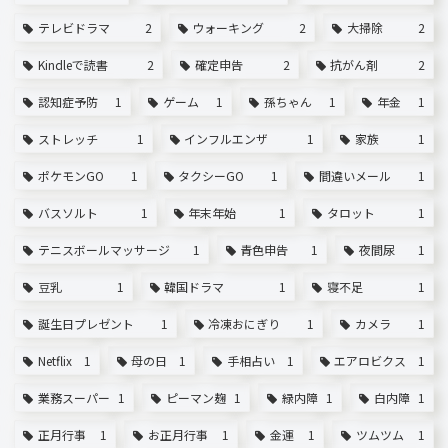
テレビドラマ
2
ウォーキング
2
大掃除
2
Kindleで読書
2
確定申告
2
抗がん剤
2
認知症予防
1
ゲーム
1
孫ちゃん
1
年金
1
ストレッチ
1
インフルエンザ
1
家族
1
ポケモンGO
1
タクシーGO
1
間違いメール
1
バスソルト
1
年末年始
1
タロット
1
テニスボールマッサージ
1
青色申告
1
夜間尿
1
豆乳
1
韓国ドラマ
1
寝不足
1
誕生日プレゼント
1
冷凍おにぎり
1
カメラ
1
Netflix
1
母の日
1
手相占い
1
エアロビクス
1
業務スーパー
1
ピーマン麹
1
緑内障
1
白内障
1
正月行事
1
お正月行事
1
金運
1
ツムツム
1