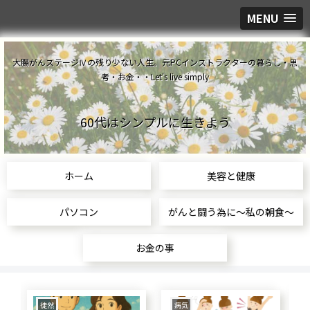
MENU
大腸がんステージⅣの残り少ない人生。元PCインストラクターの暮らし・思
考・お金・・Let's live simply
60代はシンプルに生きよう
ホーム
美容と健康
パソコン
がんと闘う為に～私の朝食～
お金の事
食生活
美容と健康