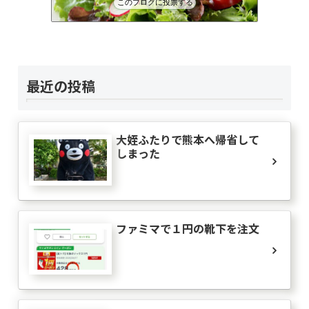
このブログに投票する
６１歳BABAの悪あがき
38位
最近の投稿
大姪ふたりで熊本へ帰省して
しまった
ファミマで１円の靴下を注文