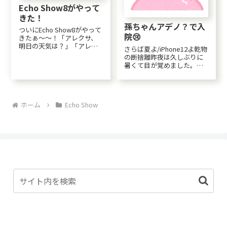
Echo Show8がやって
きた！
孫ちゃんアデノ？で入
ついにEcho Show8がやって
院😢
きたぁ～～！「アレクサ、
明日の天気は？」「アレク
さらば夏よ/iPhone12よ乾物
サ、カラオケ開いて」「ア
の断捨離昨夜は久しぶりに
レクサ、Amazon musicかけ
暑くて目が覚めました。こ
て」「アレクサ、Amazon
のところ扇風機だけで寝れ
プライムビデオ開いて」実
ていたけれど、なかなか寝
家にプレゼントする予定で
付けなかったので１時間だ
買ってみたけど、いや...
け付けて寝ました。そして
ホーム
Echo Show
頂いた「揖保乃糸」も昨日
で完食。冷や麦を買ってお
いたのもあるけ...