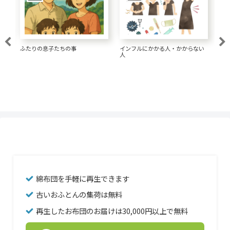
大腸がん 1.5リットルの水が大事
い
経済的な髪形にしてきた
一
な
綿布団を手軽に再生できます
古いおふとんの集荷は無料
再生したお布団のお届けは30,000円以上で無料