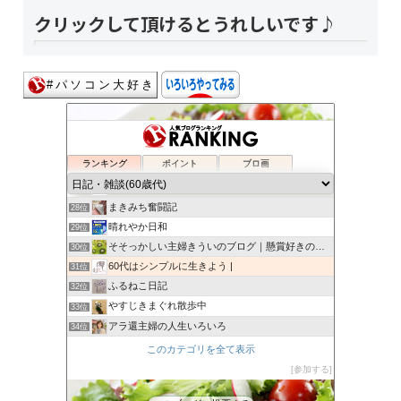
クリックして頂けるとうれしいです♪
さよのシンプルライフブログ
24位
わすれんぼにっき
25位
ランキング
ポイント
ブロ画
今日とこれからと
26位
ワカメと銭婆との喜怒哀楽
27位
まきみち奮闘記
28位
晴れやか日和
29位
そそっかしい主婦きういのブログ｜懸賞好きの忙しい主婦です。
30位
60代はシンプルに生きよう |
31位
ふるねこ日記
32位
やすじきまぐれ散歩中
33位
アラ還主婦の人生いろいろ
34位
あすのはやなり
35位
このカテゴリを全て表示
シングル60ギリ幸せ
36位
参加する
還暦過ぎたら
37位