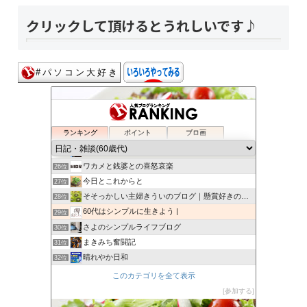
クリックして頂けるとうれしいです♪
B_type
22位
日々新たに
23位
ランキング
ポイント
ブロ画
一に家族、二に健康、三四がお馬で、五に仕事。
24位
50代・60代の今日を生きる明日を生きる
25位
ワカメと銭婆との喜怒哀楽
26位
今日とこれからと
27位
そそっかしい主婦きういのブログ｜懸賞好きの忙しい主婦です。
28位
60代はシンプルに生きよう |
29位
さよのシンプルライフブログ
30位
まきみち奮闘記
31位
晴れやか日和
32位
やすじきまぐれ散歩中
33位
このカテゴリを全て表示
還暦過ぎたら
34位
参加する
あすのはやなり
35位