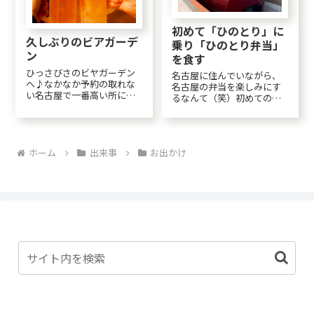
初めて「ひのとり」に
久しぶりのビアガーデ
乗り「ひのとり弁当」
ン
を食す
ひっさびさのビヤガーデン
名古屋に住んでいながら、
へ♪なかなか予約の取れな
名古屋の弁当を楽しみにす
い名古屋で一番高い所にあ
るなんて（笑）初めての
るビヤガーデン。ミッドラ
「ひのとり」と美味しそう
ンドスクエアの44階です。
な「ひのとり弁当」は今回
名古屋城も見えます。生ビ
の楽しみのひとつ。この
ールは冷房の効いた部屋で
「ひのとり弁当」は大阪で
はあまりおいしくないけ
ホーム
出来事
お出かけ
売ってる物とは作ってる会
ど、野外は最初は生ぬる～
社も内容も全く違うらし
い空気と汗の匂いが玉にき...
い。さぞや、とりが沢山入
ってる...