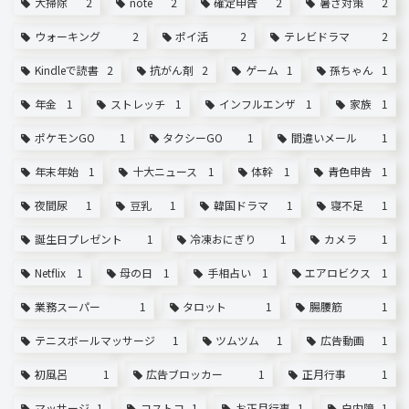
大掃除
2
note
2
確定申告
2
暑さ対策
2
ウォーキング
2
ポイ活
2
テレビドラマ
2
Kindleで読書
2
抗がん剤
2
ゲーム
1
孫ちゃん
1
年金
1
ストレッチ
1
インフルエンザ
1
家族
1
ポケモンGO
1
タクシーGO
1
間違いメール
1
年末年始
1
十大ニュース
1
体幹
1
青色申告
1
夜間尿
1
豆乳
1
韓国ドラマ
1
寝不足
1
誕生日プレゼント
1
冷凍おにぎり
1
カメラ
1
Netflix
1
母の日
1
手相占い
1
エアロビクス
1
業務スーパー
1
タロット
1
腸腰筋
1
テニスボールマッサージ
1
ツムツム
1
広告動画
1
初風呂
1
広告ブロッカー
1
正月行事
1
マッサージ
1
コストコ
1
お正月行事
1
白内障
1