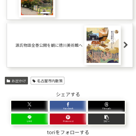
源氏物語全巻公開を観に徳川美術館へ
お出かけ
名古屋市内散策
シェアする
X
Facebook
Threads
LINE
Pinterest
コピー
toriをフォローする