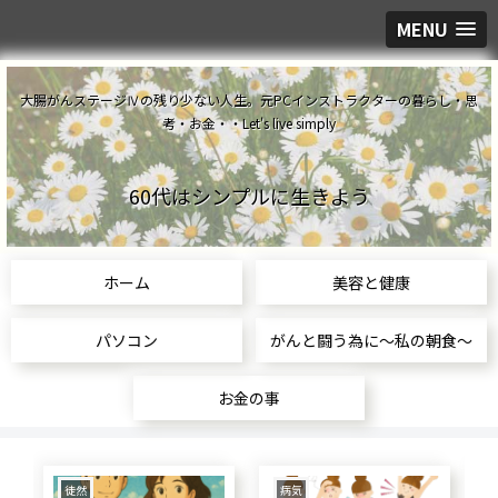
MENU
大腸がんステージⅣの残り少ない人生。元PCインストラクターの暮らし・思
考・お金・・Let's live simply
60代はシンプルに生きよう
ホーム
美容と健康
パソコン
がんと闘う為に～私の朝食～
お金の事
食生活
美容と健康