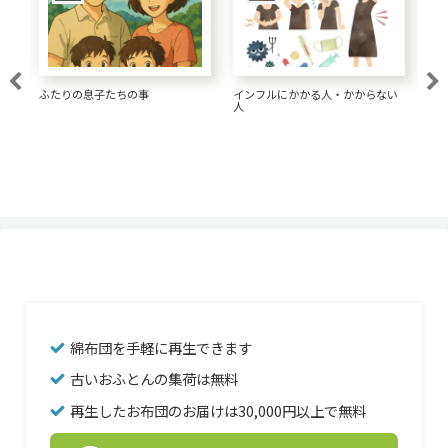
大腸がん 1.5リットルの水が大事
い
経済的な髪形にしてきた
一
な
綿布団を手軽に再生できます
古いおふとんの集荷は無料
再生したお布団のお届けは30,000円以上で無料