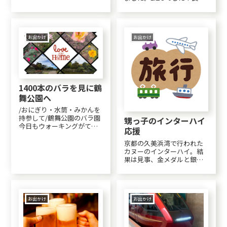
った～～～。そしてこれが
暮らしていることを確認し
また正常に映らないとなる
合って一安心。これで今年
と私の方に原因がある可能
のお盆は終わり？昨日注文
性が高くなる、、、ドキド
した、Echo Show...
キしながら設定したとこ
お出かけ
お出かけ
ろ、何事もなかったかのよ
うに綺麗にサブ画面が表...
1400本のバラを見に鶴
舞公園へ
/おにぎり・水筒・みかんを
持参して/鶴舞公園のバラ園
甥っ子のインターハイ
今日もウォーキングがてら
応援
交通費０円で行って来た。
名古屋市内のバラ園で検索
京都の久美浜湾で行われた
すると真っ先に出てくるの
カヌーのインターハイ。結
が鶴舞公園。3,380平方メー
果は見事、金メダルと銀メ
トルの敷地に約120種1,400
ダル！メッチャ感動した。
本JRも地下鉄も近くて交通
＠う～～ん。ipad miniから
の便...
アップするとズレる((+_+))
お出かけ
お出かけ