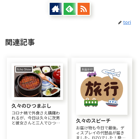
tori
関連記事
Echo Show
お出かけ
久々のひつまぶし
コロナ禍で外食さえ躊躇わ
れるが、今日は久々に次男
久々のスピーチ
と彼女さんと三人でひつま
お届け物も今日で最後。デ
ぶしを食べに行った。それ
ィスプレイの代替品が届き
ぞれが大変な事情を抱えな
ました。EIZOでした！良か
がらも、たくましく元気に