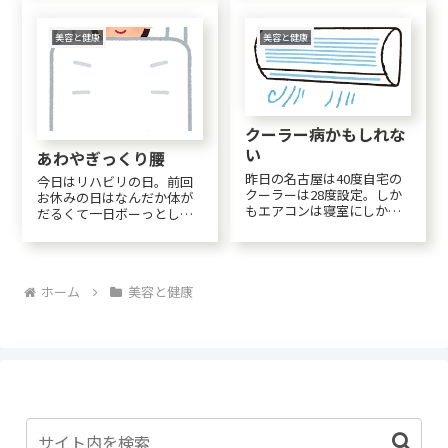
リをやっているとの事！イ
になってくれる時もある
ンナーマッスルは「触...
と。思い当たることがいく
つかある。分譲マンション
美容と健康
美容と健康
に住んでいたころは、観葉
植物に夢中で大きなものか
ら...
クーラー病かもしれな
い
あわやぎっくり腰
昨日の名古屋は40度自宅の
今日はリハビリの日。前回
クーラーは28度設定。しか
お休みの日はなんだか体が
もエアコンは寝室にしか付
だるくて一日ボーっとして
けられないので隣のリビン
掃除もしなかったので、今
グは29度ぐらい。寝る時は
日は掃除をしてリハビリ行
さらに「ねむり」というオ
ったら、眼鏡を作りに行こ
プションを付けているの
うと張り切っていました。
で、寒いと震えるほど下げ
ホーム
美容と健康
ところが、あまり張り切り
てはいません。なのに最近
すぎたのか腰が「ピクッ」
怠くてたまらない。若...
として痛み出したのです。...