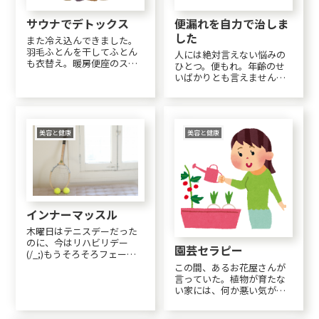
サウナでデトックス
便漏れを自力で治しま
した
また冷え込んできました。
羽毛ふとんを干してふとん
人には絶対言えない悩みの
も衣替え。暖房便座のスイ
ひとつ。便もれ。年齢のせ
ッチも入れました。洗顔や
いばかりとも言えません。
茶わん洗いはもうちょっと
私も誰にも言えず悩み色々
水で頑張ります。フローリ
ググっていたところ、ウォ
ングは冷たくなって来たの
シュレットがひとつの原因
で、カーペットを干して掃
だという説にたどり着きま
除機かけたら出します。ベ
した。（ウォシュレット業
美容と健康
美容と健康
ランダの花は日日草がけな...
界からクレーム来そうです
が(・・;)）病名は「温...
インナーマッスル
木曜日はテニスデーだった
のに、今はリハビリデー
園芸セラピー
(/_;)もうそろそろフェード
アウトしようかな～と思っ
この間、あるお花屋さんが
てリハビリの担当の人にそ
言っていた。植物が育たな
れとなく聞いてみた。今、
い家には、何か悪い気が流
やってるリハビリはインナ
れていると。病気の人がい
ーマッスルを鍛えるリハビ
る場合は、植物が身代わり