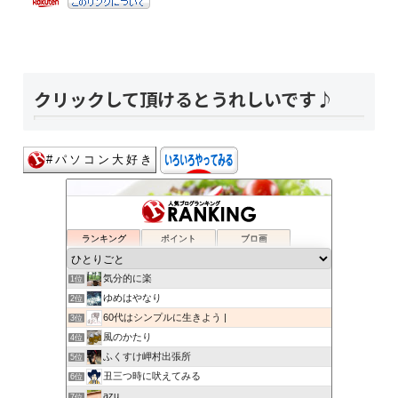
クリックして頂けるとうれしいです♪
ランキング
ポイント
ブロ画
気分的に楽
1位
ゆめはやなり
2位
60代はシンプルに生きよう |
3位
風のかたり
4位
ふくすけ岬村出張所
5位
丑三つ時に吠えてみる
6位
azu
7位