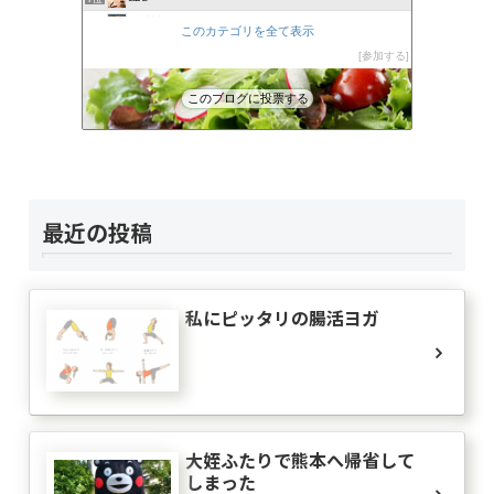
裏娑婆「ずれ草」
8位
このカテゴリを全て表示
木漏れ日だより
9位
参加する
Eden
10位
呑気じじいのひとり言
11位
このブログに投票する
大人しくしょ!
12位
負けへんぞーアキラの手紙（はてなブログ編）
13位
ザ日記
14位
社会学的日記
15位
最近の投稿
私にピッタリの腸活ヨガ
大姪ふたりで熊本へ帰省して
しまった