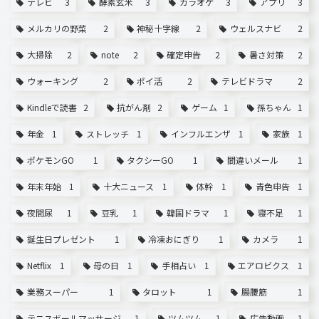
テレビ
3
酵素玄米
3
カラオケ
3
アプリ
3
メルカリの野菜
2
神秘十字線
2
ウェルスナビ
2
大掃除
2
note
2
確定申告
2
暑さ対策
2
ウォーキング
2
ポイ活
2
テレビドラマ
2
Kindleで読書
2
抗がん剤
2
ゲーム
1
孫ちゃん
1
年金
1
ストレッチ
1
インフルエンザ
1
家族
1
ポケモンGO
1
タクシーGO
1
間違いメール
1
年末年始
1
十大ニュース
1
体幹
1
青色申告
1
夜間尿
1
豆乳
1
韓国ドラマ
1
寝不足
1
誕生日プレゼント
1
冷凍おにぎり
1
カメラ
1
Netflix
1
母の日
1
手相占い
1
エアロビクス
1
業務スーパー
1
タロット
1
腸腰筋
1
テニスボールマッサージ
1
ツムツム
1
広告動画
1