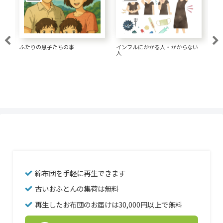
大腸がん 1.5リットルの水が大事
い
経済的な髪形にしてきた
一
な
綿布団を手軽に再生できます
古いおふとんの集荷は無料
再生したお布団のお届けは30,000円以上で無料