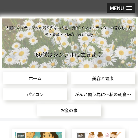
MENU
大腸がんステージⅣの残り少ない人生。元PCインストラクターの暮らし・思
考・お金・・Let's live simply
60代はシンプルに生きよう
ホーム
美容と健康
パソコン
がんと闘う為に～私の朝食～
お金の事
食生活
美容と健康