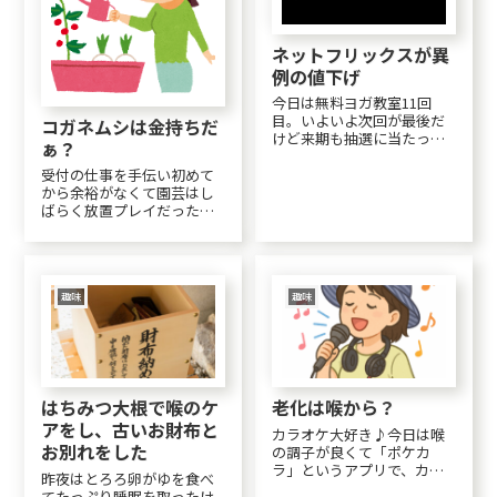
ネットフリックスが異
例の値下げ
今日は無料ヨガ教室11回
目。いよいよ次回が最後だ
コガネムシは金持ちだ
けど来期も抽選に当たった
ぁ？
のでまた通える。そしてそ
こで知り合った人達が同好
受付の仕事を手伝い初めて
会を作っていて、ワンコイ
から余裕がなくて園芸はし
ンで月１回同じ先生に教え
ばらく放置プレイだったん
てもらえるというので入る
ですが。ほったらかしにし
ことにした。４月からは月
ていたのに、春になり暖か
３回。先週寒くてほとんど...
くなるとラベンダーとミン
トとボンザマーガレットと
スプレーマムは元気になっ
趣味
趣味
て来て。水と肥料を与えた
らミントとボンザマーガレ...
はちみつ大根で喉のケ
老化は喉から？
アをし、古いお財布と
カラオケ大好き♪今日は喉
お別れをした
の調子が良くて「ポケカ
ラ」というアプリで、カラ
昨夜はとろろ卵がゆを食べ
オケ三昧🎤🎤おかげで？ブ
てたっぷり睡眠を取ったけ