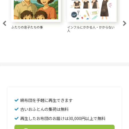
大腸がん 1.5リットルの水が大事
い
経済的な髪形にしてきた
一
な
綿布団を手軽に再生できます
古いおふとんの集荷は無料
再生したお布団のお届けは30,000円以上で無料