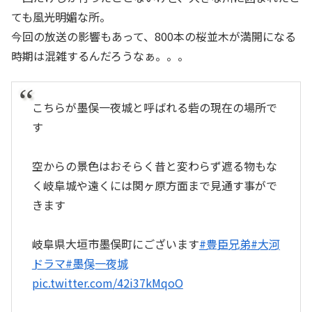
ても風光明媚な所。
今回の放送の影響もあって、800本の桜並木が満開になる
時期は混雑するんだろうなぁ。。。
こちらが墨俣一夜城と呼ばれる砦の現在の場所で
す
空からの景色はおそらく昔と変わらず遮る物もな
く岐阜城や遠くには関ヶ原方面まで見通す事がで
きます
岐阜県大垣市墨俣町にございます
#豊臣兄弟
#大河
ドラマ
#墨俣一夜城
pic.twitter.com/42i37kMqoO