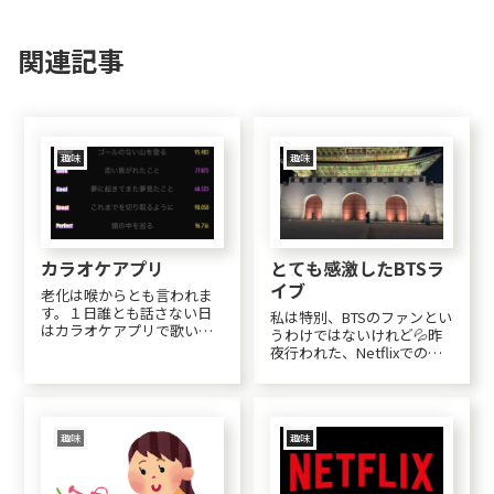
関連記事
趣味
趣味
カラオケアプリ
とても感激したBTSラ
イブ
老化は喉からとも言われま
す。１日誰とも話さない日
私は特別、BTSのファンとい
はカラオケアプリで歌いま
うわけではないけれど💦昨
す(・・;)あいみょんの♪さ
夜行われた、Netflixでの復
よならの今日に♪裸の心♪
活ライブを楽しみに見た。
マリーゴールドの３曲がと
もうこのライブを見れただ
ても好きなのですが、なか
けで、Netflixに入会した甲
なかＳＳＳランクにはなり
斐があったというもの。光
ません(;_:)むか～しの曲だっ
化門とは朝鮮王朝の正宮
趣味
趣味
たらＳＳＳラ...
「景福宮（キョンボック
ン）」の...