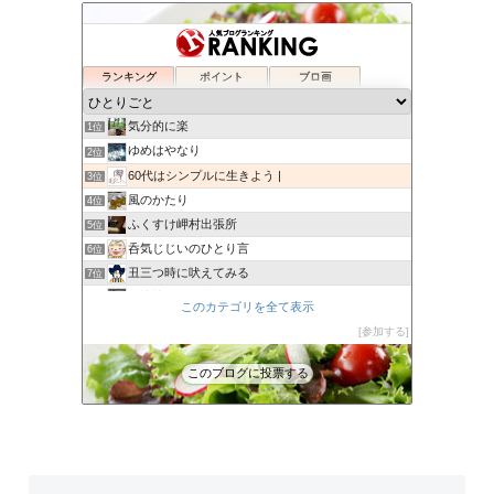
ランキング
ポイント
ブロ画
気分的に楽
1位
ゆめはやなり
2位
60代はシンプルに生きよう |
3位
風のかたり
4位
ふくすけ岬村出張所
5位
呑気じじいのひとり言
6位
丑三つ時に吠えてみる
7位
裏娑婆「ずれ草」
8位
このカテゴリを全て表示
azu
9位
参加する
木漏れ日だより
10位
Eden
11位
このブログに投票する
大人しくしょ!
12位
桜子の部屋
13位
ザ日記
14位
R-no-R
15位