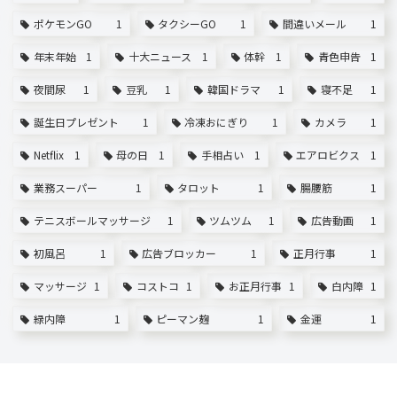
ポケモンGO
1
タクシーGO
1
間違いメール
1
年末年始
1
十大ニュース
1
体幹
1
青色申告
1
夜間尿
1
豆乳
1
韓国ドラマ
1
寝不足
1
誕生日プレゼント
1
冷凍おにぎり
1
カメラ
1
Netflix
1
母の日
1
手相占い
1
エアロビクス
1
業務スーパー
1
タロット
1
腸腰筋
1
テニスボールマッサージ
1
ツムツム
1
広告動画
1
初風呂
1
広告ブロッカー
1
正月行事
1
マッサージ
1
コストコ
1
お正月行事
1
白内障
1
緑内障
1
ピーマン麹
1
金運
1