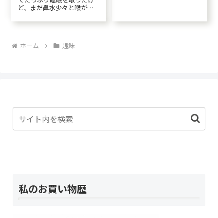
ログを書くのを忘れそうに
ど、まだ鼻水少々と喉が痛
なった。と言っても大した
い。天気は二日続いて雨。
ことは何もない一日ではあ
あと800歩位歩けば、コーラ
ったが💦「老化は喉から」
のウォーキングアプリは目
という言葉もあるらしい。
標達成するのでもう少しガ
誰とも話さないのも、老け
ホーム
趣味
ンバロ。はちみつ大根薄切
る...
りに切って冷凍していた大
根があったので、小瓶...
私のお買い物歴