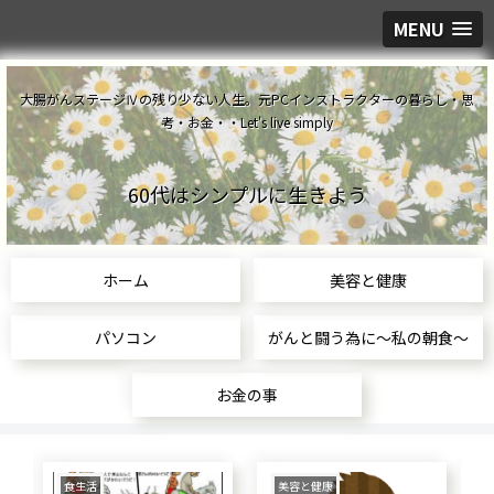
MENU
大腸がんステージⅣの残り少ない人生。元PCインストラクターの暮らし・思
考・お金・・Let's live simply
60代はシンプルに生きよう
ホーム
美容と健康
パソコン
がんと闘う為に～私の朝食～
お金の事
食生活
美容と健康