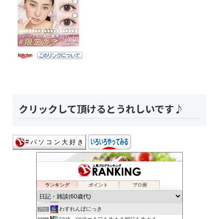
クリックして頂けるとうれしいです♪
Go Down Gamblin' ver.6
21位
日々新たに
22位
ランキング
ポイント
ブロ画
ワカメと銭婆との喜怒哀楽
23位
B_type
24位
わすれんぼにっき
25位