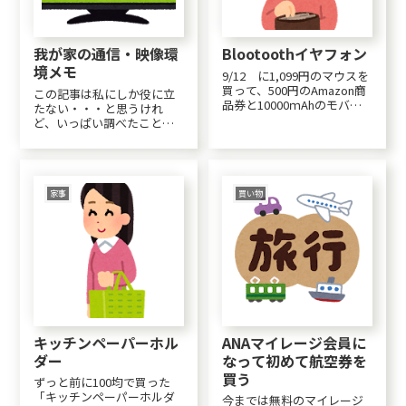
我が家の通信・映像環
Blootoothイヤフォン
境メモ
9/12 に1,099円のマウスを
買って、500円のAmazon商
この記事は私にしか役に立
品券と10000ｍAhのモバイ
たない・・・と思うけれ
ルバッテリーを貰った。
ど、いっぱい調べたことを
（推定2,000円相当）それだ
どこかにメモしておかない
けでも十分なのに、今度は
と・・・で、ちゃんと引き
Blootoothのイヤフォンを貰
出せるようにもしておかな
った。この時点で早くも
いと調べた意味がない。そ
1,500円...
ういう意味ではこのブログ
家事
買い物
は検索ができるので非常に
便利なのでR。まず、電
話。...
キッチンペーパーホル
ANAマイレージ会員に
ダー
なって初めて航空券を
買う
ずっと前に100均で買った
「キッチンペーパーホルダ
今までは無料のマイレージ