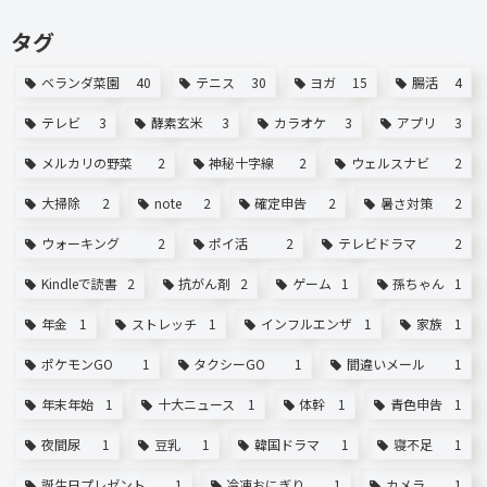
タグ
ベランダ菜園
40
テニス
30
ヨガ
15
腸活
4
テレビ
3
酵素玄米
3
カラオケ
3
アプリ
3
メルカリの野菜
2
神秘十字線
2
ウェルスナビ
2
大掃除
2
note
2
確定申告
2
暑さ対策
2
ウォーキング
2
ポイ活
2
テレビドラマ
2
Kindleで読書
2
抗がん剤
2
ゲーム
1
孫ちゃん
1
年金
1
ストレッチ
1
インフルエンザ
1
家族
1
ポケモンGO
1
タクシーGO
1
間違いメール
1
年末年始
1
十大ニュース
1
体幹
1
青色申告
1
夜間尿
1
豆乳
1
韓国ドラマ
1
寝不足
1
誕生日プレゼント
1
冷凍おにぎり
1
カメラ
1