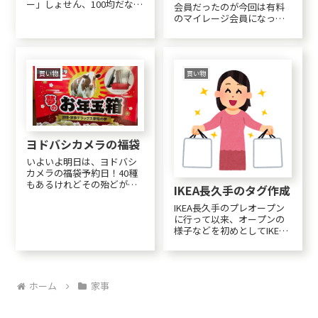
ー」しょせん、100均だな。
会員だったのが今回は有料
ずれて使いにくいったらあ
のマイレージ会員になった
りゃしない。とプチストレ
事で先行発売が可能になっ
ス抱えたまま、捨てるわけ
た。プレミアム？な高級会
にもいかず使い続けて早数
員は朝から？昨日から？だ
年。なんとまぁ、私は重大
った。私のクラスは本日
なミスを犯していたの
14:00スタートで、無料会員
買い物
買い物
か・・・我が家の『小さ...
がその後で一般会員は明日
から。いやぁ、明日買...
ヨドバシカメラの福袋
いよいよ明日は、ヨドバシ
カメラの福袋予約日！40種
もあるけれどその殆どが瞬
IKEA長久手のタグ作成
殺らしい。楽天の激安品な
ど過去なんどか挑んだけれ
IKEA長久手のプレオープン
ど、大抵はつながった頃に
に行って以来、オープンの
は売り切れというパター
様子などを初めとしてIKEA
ン。「買う」をクリックし
情報がたびたび特集される
た途端に長く待たされて表
のを目にするたび、なんだ
示されるのは、「完売」・...
かハマりそうな予感がして
来たので、IKEA長久手のタ
ホーム
家事
グを作りました(^^;１年間珈
琲が無料になるタンブラー
を買っ...