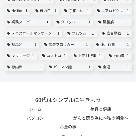
Netflix
1
母の日
1
手相占い
1
エアロビクス
1
業務スーパー
1
タロット
1
腸腰筋
1
テニスボールマッサージ
1
ツムツム
1
広告動画
1
初風呂
1
広告ブロッカー
1
正月行事
1
マッサージ
1
コストコ
1
お正月行事
1
白内障
1
緑内障
1
ピーマン麹
1
金運
1
60代はシンプルに生きよう
ホーム
美容と健康
パソコン
がんと闘う為に～私の朝食～
お金の事