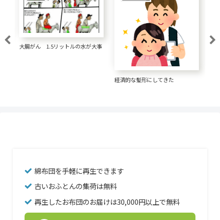
い
大腸がん 1.5リットルの水が大事
経済的な髪形にしてきた
一
な
綿布団を手軽に再生できます
古いおふとんの集荷は無料
再生したお布団のお届けは30,000円以上で無料