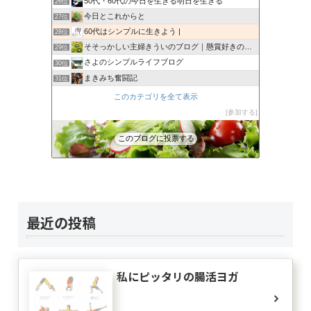
50代・60代の今日を生きる明日を生きる
26位
今日とこれからと
27位
60代はシンプルに生きよう |
28位
そそっかしい主婦きういのブログ｜懸賞好きの忙しい主婦です。
29位
さよのシンプルライフブログ
30位
まきみち奮闘記
31位
晴れやか日和
32位
このカテゴリを全て表示
還暦過ぎたら
33位
参加する
やすじきまぐれ散歩中
34位
このブログに投票する
あすのはやなり
35位
最近の投稿
私にピッタリの腸活ヨガ