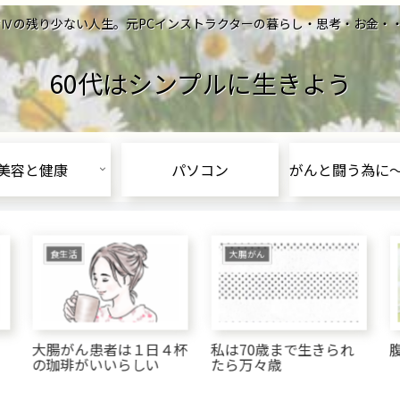
の残り少ない人生。元PCインストラクターの暮らし・思考・お金・・Let's l
60代はシンプルに生きよう
美容と健康
パソコン
食生活
大腸がん
大腸がん患者は１日４杯
私は70歳まで生きられ
の珈琲がいいらしい
たら万々歳