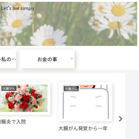
ive simply
がんと闘う為に～私の朝食～
お金の事
大腸がん
大腸がん
お金の
腹膜炎で入院
大腸がん発覚から一年