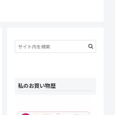
一体私
たんだ
私のお買い物歴