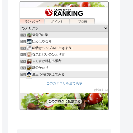
ランキング
ポイント
ブロ画
気分的に楽
1位
ゆめはやなり
2位
60代はシンプルに生きよう |
3位
呑気じじいのひとり言
4位
ふくすけ岬村出張所
5位
風のかたり
6位
丑三つ時に吠えてみる
7位
裏娑婆「ずれ草」
8位
このカテゴリを全て表示
Eden
9位
参加する
木漏れ日だより
10位
azu
11位
このブログに投票する
大人しくしょ!
12位
my handmade life*ASOBIBA
13位
ザ日記
14位
負けへんぞーアキラの手紙（はてなブログ編）
15位