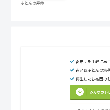
人の生活
ふとんの寿命
綿布団を手軽に再
古いおふとんの集
再生したお布団のお
みんなのレ