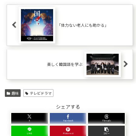
「体力ない老人にも助かる」
楽しく韓国語を学ぶ
趣味
テレビドラマ
シェアする
X
Facebook
Threads
LINE
Pinterest
コピー