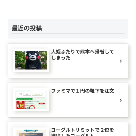
my handmade life*ASOBIBA
13位
ザ日記
14位
負けへんぞーアキラの手紙（はてなブログ編）
15位
最近の投稿
大姪ふたりで熊本へ帰省して
しまった
ファミマで１円の靴下を注文
ヨーグルトサミットで２位を
獲得したヨーグルト