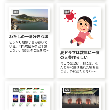
君に聞いて私も早速真似っ
よならの今日に♪裸の心♪
こ。このfontなかなかお気
マリーゴールドの３曲がと
に入り♪全体の感想せっか
ても好きなのですが、なか
くNetflix延長したのに、今
なかＳＳＳランクにはなり
趣味
趣味
年の民放の春ドラマは面白
ません(;_:)むか～しの曲だっ
そ...
たらＳＳＳラ...
わたしの一番好きな城
ヒンヤリ肌寒い日が続いて
いる。羽毛布団がまだ手放
せない。朝3合のご飯を炊い
夏ドラマは数年に一度
て冷凍おにぎりを作った。
の大豊作らしい
今日は、「小松菜＆卵」
「おかか＆昆布＆ツナ」明
今日の気温は、39.2度。な
日も作ろうっと♪犬山城今
んとか40度は免れた🤣お昼
夜のブラタモリは「犬山
ごろ、外に出たらもわ～～
城」メッチャ楽しみ。私は
～んとした空気。空気が熱
お城が大好き。14年前に撮...
いのがわかる位。39.2度な
んて生まれて初めての経
験。あ～な～たにぃ～ お
～んなのこぉの いちば
趣味
趣味
ん たいせつなぁ～～（こ
れは歌える！）Sc...