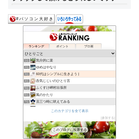
ランキング
ポイント
ブロ画
気分的に楽
1位
ゆめはやなり
2位
60代はシンプルに生きよう |
3位
呑気じじいのひとり言
4位
ふくすけ岬村出張所
5位
風のかたり
6位
丑三つ時に吠えてみる
7位
裏娑婆「ずれ草」
8位
このカテゴリを全て表示
Eden
9位
参加する
木漏れ日だより
10位
azu
11位
このブログに投票する
大人しくしょ!
12位