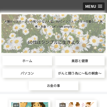
MENU
大腸がんステージⅣの残り少ない人生。元PCインストラクターの暮らし・思
考・お金・・Let's live simply
60代はシンプルに生きよう
ホーム
美容と健康
パソコン
がんと闘う為に～私の朝食～
お金の事
病気
食生活