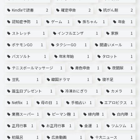
Kindleで読書
2
確定申告
2
抗がん剤
2
認知症予防
1
ゲーム
1
孫ちゃん
1
年金
1
ストレッチ
1
インフルエンザ
1
家族
1
ポケモンGO
1
タクシーGO
1
間違いメール
1
バスソルト
1
年末年始
1
タロット
1
テニスボールマッサージ
1
青色申告
1
夜間尿
1
豆乳
1
韓国ドラマ
1
寝不足
1
誕生日プレゼント
1
冷凍おにぎり
1
カメラ
1
Netflix
1
母の日
1
手相占い
1
エアロビクス
1
業務スーパー
1
ピーマン麹
1
緑内障
1
白内障
1
正月行事
1
お正月行事
1
金運
1
ツムツム
1
初風呂
1
広告動画
1
十大ニュース
1