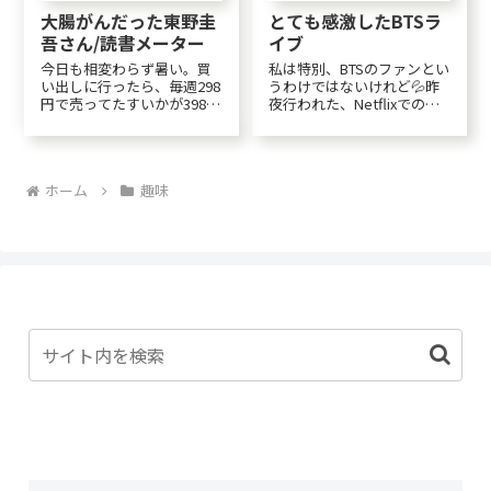
大腸がんだった東野圭
とても感激したBTSラ
吾さん/読書メーター
イブ
今日も相変わらず暑い。買
私は特別、BTSのファンとい
い出しに行ったら、毎週298
うわけではないけれど💦昨
円で売ってたすいかが398円
夜行われた、Netflixでの復
になってた😢幼い頃は、炎
活ライブを楽しみに見た。
天下の畑で釜ですいかを切
もうこのライブを見れただ
って、生ぬるいのを食べて
けで、Netflixに入会した甲
たのに。まさか398円も出し
斐があったというもの。光
ホーム
趣味
て買う事になるとわ😢すい
化門とは朝鮮王朝の正宮
かなんて ずっとタダだ
「景福宮（キョンボック
と 思ってた🍉...
ン）」の...