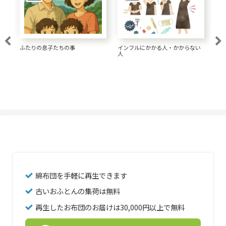
大腸がん 1.5リットルの水が大事
事
インフルにかかる人・かからない
人
綿布団を手軽に再生できます
古いおふとんの集荷は無料
再生したお布団のお届けは30,000円以上で無料