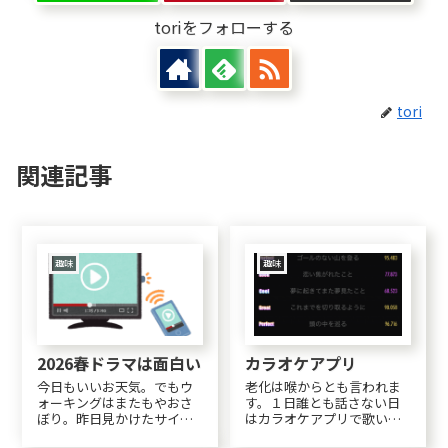
toriをフォローする
tori
関連記事
趣味
趣味
2026春ドラマは面白い
カラオケアプリ
今日もいいお天気。でもウ
老化は喉からとも言われま
ォーキングはまたもやおさ
す。１日誰とも話さない日
ぼり。昨日見かけたサイト
はカラオケアプリで歌いま
のfontが気になってGemini
す(・・;)あいみょんの♪さ