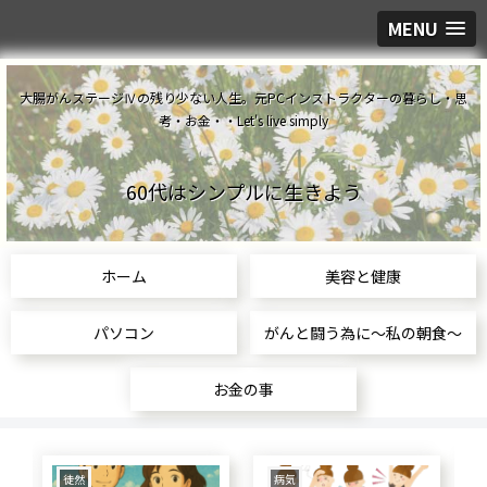
MENU
大腸がんステージⅣの残り少ない人生。元PCインストラクターの暮らし・思
考・お金・・Let's live simply
60代はシンプルに生きよう
ホーム
美容と健康
パソコン
がんと闘う為に～私の朝食～
お金の事
徒然
病気