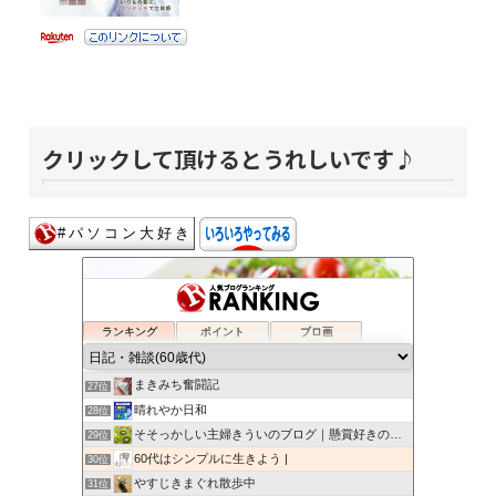
クリックして頂けるとうれしいです♪
ワカメと銭婆との喜怒哀楽
23位
さよのシンプルライフブログ
24位
ランキング
ポイント
ブロ画
50代・60代の今日を生きる明日を生きる
25位
わすれんぼにっき
26位
まきみち奮闘記
27位
晴れやか日和
28位
そそっかしい主婦きういのブログ｜懸賞好きの忙しい主婦です。
29位
60代はシンプルに生きよう |
30位
やすじきまぐれ散歩中
31位