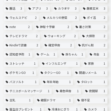
腸活
3
アプリ
3
カラオケ
3
酵素玄米
3
ウェルスナビ
2
メルカリの野菜
2
ポイ活
2
note
2
神秘十字線
2
暑さ対策
2
テレビドラマ
2
ウォーキング
2
大掃除
2
Kindleで読書
2
確定申告
2
抗がん剤
2
認知症予防
1
ゲーム
1
孫ちゃん
1
年金
1
ストレッチ
1
インフルエンザ
1
家族
1
ポケモンGO
1
タクシーGO
1
間違いメール
1
バスソルト
1
年末年始
1
タロット
1
テニスボールマッサージ
1
青色申告
1
夜間尿
1
豆乳
1
韓国ドラマ
1
寝不足
1
誕生日プレゼント
1
冷凍おにぎり
1
カメラ
1