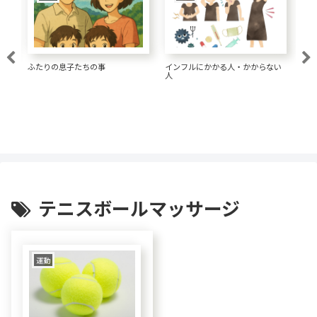
ふたりの息子たちの事
インフルにかかる人・かからない
大腸
人
テニスボールマッサージ
運動