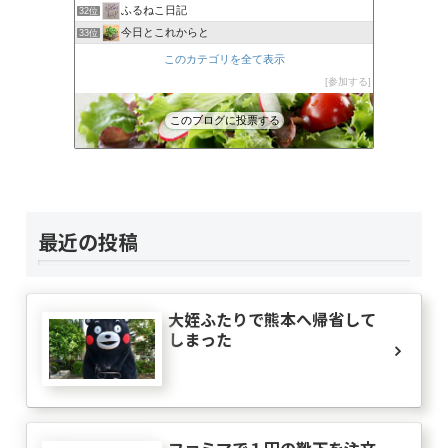
ふるねこ日記
32位
今日とこれからと
33位
アラ還主婦の人生いろいろ
34位
このカテゴリを全て表示
あすのはやなり
35位
参加する
シングル60ギリ幸せ
36位
このブログに投票する
還暦過ぎたら
37位
最近の投稿
大姪ふたりで熊本へ帰省して
しまった