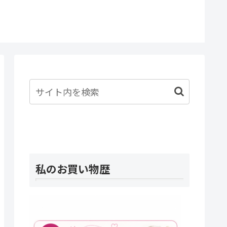
一体私
たんだ
私のお買い物歴