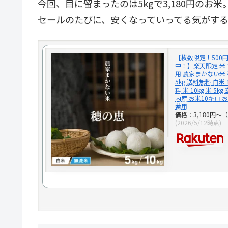
今回、目に留まったのは5kgで3,180円のお
セールのたびに、安くなっていってる気がす
【枚数限定！500
中！】楽天限定 米 
用 農家まかない米 穂
5kg 送料無料 白米 
料 米 10kg 米 5k
内産 お米10キロ 
蓄用
価格：3,180円～
(2026/5/12時点)