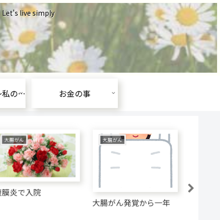
ive simply
がんと闘う為に～私の朝食～
お金の事
大腸がん
大腸がん
お金の
腹膜炎で入院
大腸がん発覚から一年