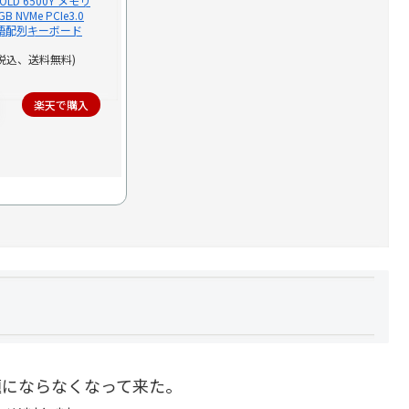
m GOLD 6500Y メモリ
B NVMe PCIe3.0
 日本語配列キーボード
（税込、送料無料)
楽天で購入
題にならなくなって来た。