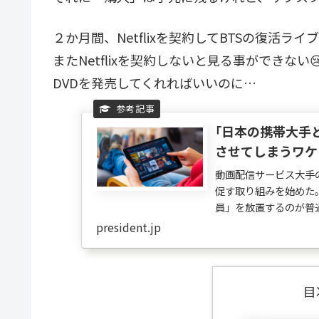
２か月間、Netflixを契約してBTSの復活
またNetflixを契約しないと見る事ができない
DVDを発売してくれればいいのに…
｢日本の携帯大手
させてしまうワケ
動画配信サービス大手
促す取り組みを始めた
員」を放置するのが普
「Screenless Med...
president.jp
目