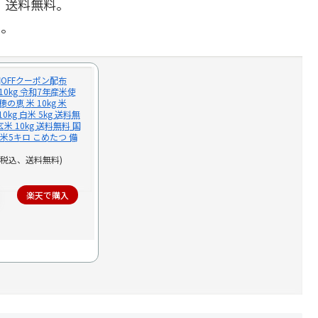
米。送料無料。
る。
円OFFクーポン配布
10kg 令和7年産米使
の恵 米 10kg 米
10kg 白米 5kg 送料無
g 玄米 10kg 送料無料 国
お米5キロ こめたつ 備
（税込、送料無料)
楽天で購入