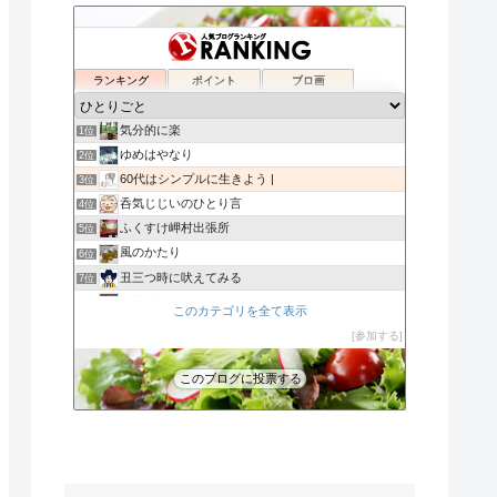
ランキング
ポイント
ブロ画
気分的に楽
1位
ゆめはやなり
2位
60代はシンプルに生きよう |
3位
呑気じじいのひとり言
4位
ふくすけ岬村出張所
5位
風のかたり
6位
丑三つ時に吠えてみる
7位
裏娑婆「ずれ草」
8位
このカテゴリを全て表示
Eden
9位
参加する
木漏れ日だより
10位
azu
11位
このブログに投票する
大人しくしょ!
12位
my handmade life*ASOBIBA
13位
ザ日記
14位
負けへんぞーアキラの手紙（はてなブログ編）
15位