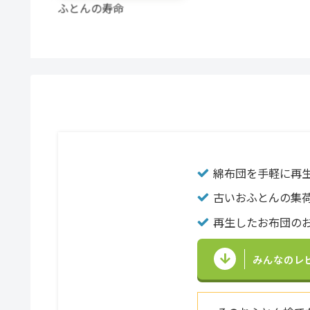
人の生活
ふとんの寿命
綿布団を手軽に再
古いおふとんの集
再生したお布団のお
みんなのレ