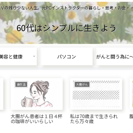
の残り少ない人生。元PCインストラクターの暮らし・思考・お金・・Let's l
60代はシンプルに生きよう
美容と健康
パソコン
食生活
大腸がん
大腸がん患者は１日４杯
私は70歳まで生きられ
の珈琲がいいらしい
たら万々歳