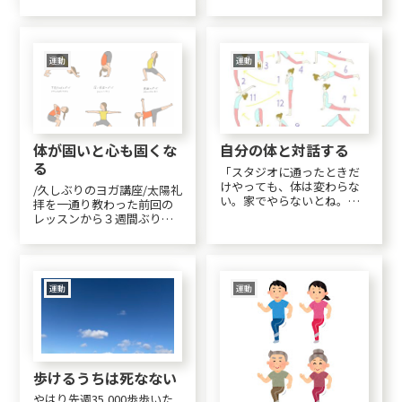
私の場合は痩せ体質になり
たけど、今日はおとなしく
たいというより、体が...
引きこもり。また、歩数が
減って来た。ヤバイ！歩く
速さや歩幅を見れば、ほぼ
その人の寿命がわかるスタ
運動
運動
スタと歩ける方は、おおむ
ね10年以上生きられるで...
体が固いと心も固くな
自分の体と対話する
る
「スタジオに通ったときだ
けやっても、体は変わらな
/久しぶりのヨガ講座/太陽礼
い。家でやらないとね。」
拝を一通り教わった前回の
「太陽礼拝だけでも家でや
レッスンから３週間ぶりだ
ったらいい。」昨夜は少し
ったせいもあって、バスの
早めに寝て8時間位寝れたの
時間を勘違いし10分の遅
で少し眠気は収まった。特
刻。昨日出かけた先でのト
に睡眠負債というほど睡眠
ラブルのせいで11,000歩も
不足の意識はないのだけれ
歩いてしまい、今朝は疲労
運動
運動
ど、やっぱり睡眠が不足...
感がハンパなかった。首を
回したり下を向...
歩けるうちは死なない
やはり先週35,000歩歩いた