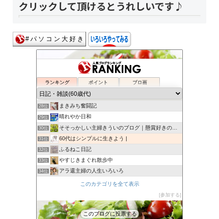
クリックして頂けるとうれしいです♪
ワカメと銭婆との喜怒哀楽
24位
さよのシンプルライフブログ
25位
ランキング
ポイント
ブロ画
わすれんぼにっき
26位
今日とこれからと
27位
まきみち奮闘記
28位
晴れやか日和
29位
そそっかしい主婦きういのブログ｜懸賞好きの忙しい主婦です。
30位
60代はシンプルに生きよう |
31位
ふるねこ日記
32位
やすじきまぐれ散歩中
33位
アラ還主婦の人生いろいろ
34位
あすのはやなり
35位
このカテゴリを全て表示
シングル60ギリ幸せ
36位
参加する
還暦過ぎたら
37位
このブログに投票する
６１歳BABAの悪あがき
38位