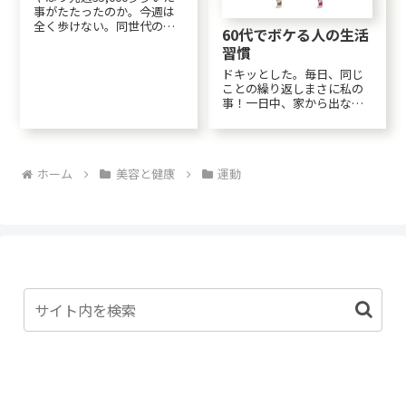
事がたたったのか。今週は
全く歩けない。同世代の人
60代でボケる人の生活
が1万歩とか２万歩歩いたと
習慣
か聞くと、気が落ちる⤵。
「歩きたい」と思う事も大
ドキッとした。毎日、同じ
事だし、「歩ける」事はも
ことの繰り返しまさに私の
っと大事。米とガソリンの
事！一日中、家から出ない
価格結局、５日も半額の米
これも私だ😢誰とも会話し
は買えず・・・😢...
ない困った・・・一日中、
座っているだって、腰が痛
いんだもん・・・加工食品
ホーム
美容と健康
運動
ばかり食べる腰が痛くて台
所に長く立っていられない
んだもん・・・ この投稿...