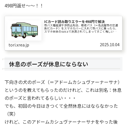
498円返せ～～！！
ICカード読み取りエラーを498円で解決
市バス電磁波干渉防止先日、敬老パス（＝名古屋市の交通
系ICカード）をスマホカバーに入れて市バスに乗ったら、
スマホ本体のsuicaで決済されてしまってすごく悔しい思い
をしたという記事を書いた。しかし、そんな事で腹を立て
ている いや、困っている...
2025.10.04
tori.xrea.jp
休息のポーズが休息にならない
下向きの犬のポーズ（＝アドームカシュヴァーナーサナ）
というのを教えてもらったのだけれど、これは別名：休息
のポーズと言われてるらしい・・・
でも、初回の今日はきつくて全然休息にはならなかった
（笑）
けれど、このアドームカシュヴァーナーサナをやった後