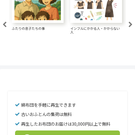
大腸がん 1.5リットルの水が大事
い
経済的な髪形にしてきた
一
な
綿布団を手軽に再生できます
古いおふとんの集荷は無料
再生したお布団のお届けは30,000円以上で無料