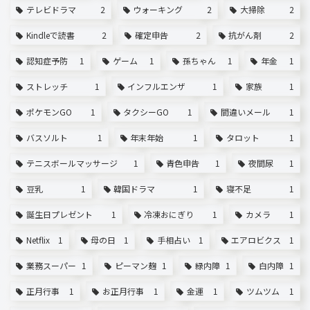
テレビドラマ
2
ウォーキング
2
大掃除
2
Kindleで読書
2
確定申告
2
抗がん剤
2
認知症予防
1
ゲーム
1
孫ちゃん
1
年金
1
ストレッチ
1
インフルエンザ
1
家族
1
ポケモンGO
1
タクシーGO
1
間違いメール
1
バスソルト
1
年末年始
1
タロット
1
テニスボールマッサージ
1
青色申告
1
夜間尿
1
豆乳
1
韓国ドラマ
1
寝不足
1
誕生日プレゼント
1
冷凍おにぎり
1
カメラ
1
Netflix
1
母の日
1
手相占い
1
エアロビクス
1
業務スーパー
1
ピーマン麹
1
緑内障
1
白内障
1
正月行事
1
お正月行事
1
金運
1
ツムツム
1