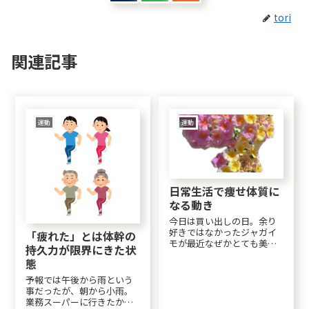
tori
関連記事
運動
運動
日常生活で痩せ体質に
なる動き
今日は買い出しの日。余り
好きではなかったジャガイ
「疲れた」とは体幹の
モが最近なぜかとても美味
持久力が限界にきた状
しくて。１袋150円だったの
態
で買ってしまった。立つ回
数を増やす運動嫌いでも日
予報では午後から雨という
常生活の動きを変えるだけ
事だったが、朝から小雨。
で、痩せ体質になるそう。
業務スーパーに行きたかっ