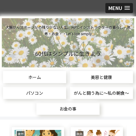
MENU
大腸がんステージⅣの残り少ない人生。元PCインストラクターの暮らし・思
考・お金・・Let's live simply
60代はシンプルに生きよう
ホーム
美容と健康
パソコン
がんと闘う為に～私の朝食～
お金の事
食生活
美容と健康