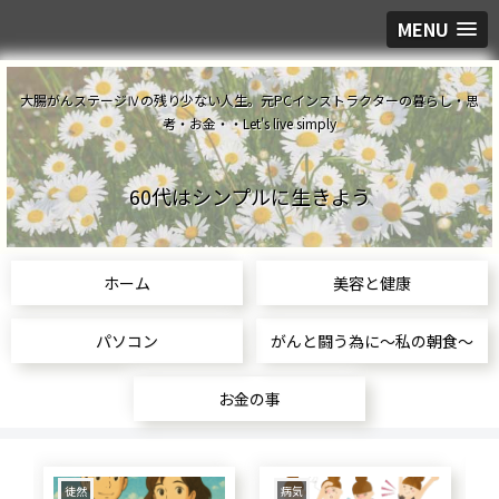
MENU
大腸がんステージⅣの残り少ない人生。元PCインストラクターの暮らし・思
考・お金・・Let's live simply
60代はシンプルに生きよう
ホーム
美容と健康
パソコン
がんと闘う為に～私の朝食～
お金の事
食生活
美容と健康