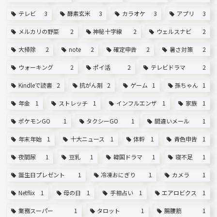
テレビ
3
酵素玄米
3
カラオケ
3
アプリ
3
メルカリの野菜
2
神秘十字線
2
ウェルスナビ
2
大掃除
2
note
2
確定申告
2
暑さ対策
2
ウォーキング
2
ポイ活
2
テレビドラマ
2
Kindleで読書
2
抗がん剤
2
ゲーム
1
孫ちゃん
1
年金
1
ストレッチ
1
インフルエンザ
1
家族
1
ポケモンGO
1
タクシーGO
1
間違いメール
1
年末年始
1
十大ニュース
1
体幹
1
青色申告
1
夜間尿
1
豆乳
1
韓国ドラマ
1
寝不足
1
誕生日プレゼント
1
冷凍おにぎり
1
カメラ
1
Netflix
1
母の日
1
手相占い
1
エアロビクス
1
業務スーパー
1
タロット
1
腸腰筋
1