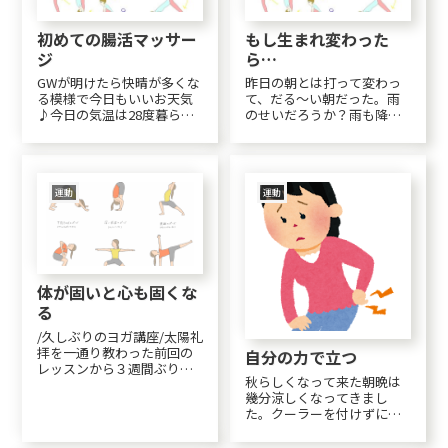
初めての腸活マッサー
もし生まれ変わった
ジ
ら…
GWが明けたら快晴が多くな
昨日の朝とは打って変わっ
る模様で今日もいいお天気
て、だる～い朝だった。雨
♪今日の気温は28度暮らし
のせいだろうか？雨も降っ
のリズム化今日は前期にな
てるし、ヨガはお休みしよ
ってから初めてのヨガ同好
うかとは１ミリしか思わな
会。前回までは90分500円だ
かった。心臓を止めて手術
ったけれど、今回から一括
をした運動は特に好きでも
3,000円（6回分）民間より
嫌いでもない。中学生の
運動
運動
は全然安いけれど、休んで
頃、少しだけバレーボール
も戻って...
部に入部していた事があっ
た...
体が固いと心も固くな
る
/久しぶりのヨガ講座/太陽礼
拝を一通り教わった前回の
自分の力で立つ
レッスンから３週間ぶりだ
秋らしくなって来た朝晩は
ったせいもあって、バスの
幾分涼しくなってきまし
時間を勘違いし10分の遅
た。クーラーを付けずに寝
刻。昨日出かけた先でのト
るようになって三日目。昨
ラブルのせいで11,000歩も
日までは暑くて目が覚める