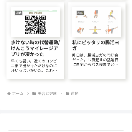
歩いてしまい、今朝は疲労
ことはなかったけれど今朝
感がハンパなかった。首を
は暑苦しさで目が覚めまし
回したり下を向...
た。でも扇風機付けたらそ
運動
腰痛
のまま朝まで寝れました。
今夜からはまたクーラー数
時...
歩けない時の代替運動/
私にピッタリの腸活ヨ
けんこうマイレージア
ガ
プリが凄かった
昨日は、腸活ヨガの同好会
だった。37度超えの猛暑日
早くも暑い。近くのコンビ
に自宅からバス停までとバ
ニまで出かけただけなのに
ス停からヨガの会場まで、
汗いっぱいかいた。これか
それぞれ5分×４回＝20分歩
ら暑くなったり雨の日と
いた💦 さすがに暑さが堪
か、ただでさえ歩かない私
えた。よくみると昨日は送
なのにどうすべ…脚力が弱
迎してもらってるシニアも
まってるのがわかる。ウォ
多かった。送迎してくれる
ホーム
美容と健康
運動
ーキングアプリ今現在ウォ
家族がいるのは、と...
ーキングアプリは８個イン
ストールしている。沢山入
れ...