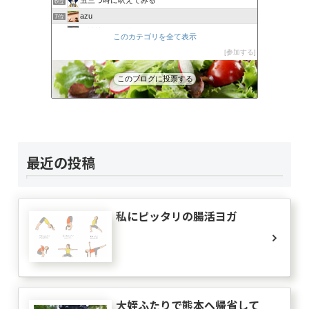
丑三つ時に吠えてみる
6位
azu
7位
裏娑婆「ずれ草」
8位
このカテゴリを全て表示
木漏れ日だより
9位
参加する
Eden
10位
呑気じじいのひとり言
11位
このブログに投票する
大人しくしょ!
12位
負けへんぞーアキラの手紙（はてなブログ編）
13位
ザ日記
14位
社会学的日記
15位
最近の投稿
私にピッタリの腸活ヨガ
大姪ふたりで熊本へ帰省して