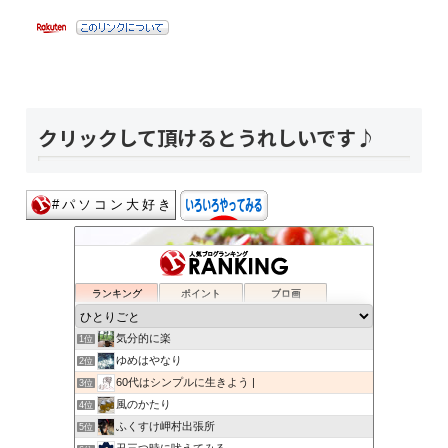
クリックして頂けるとうれしいです♪
ランキング
ポイント
ブロ画
気分的に楽
1位
ゆめはやなり
2位
60代はシンプルに生きよう |
3位
風のかたり
4位
ふくすけ岬村出張所
5位