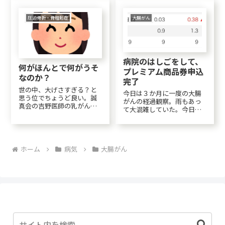
そして味覚の秋！
ホワイトリカーの中にチャ
ポーーン。続いて100円均で
買った氷砂糖150ｇをザワザ
圧迫骨折・骨粗鬆症
大腸がん
ワザワ～～。そしてまた"あ
んず"をチャ...
病院のはしごをして、
何がほんとで何がうそ
プレミアム商品券申込
なのか？
完了
世の中、大げさすぎる？と
今日は３か月に一度の大腸
思う位でちょうど良い。誠
がんの経過観察。雨もあっ
真会の吉野医師の乳がんの
て大混雑していた。今日も
話すごく長いですが、この
腫瘍マーカーは異常なし。
街頭演説の中で先生が乳が
CRP（C反応性蛋白＝炎症）
んの話をされています。こ
が前回は下がっていたのに
の先生のお話を聞いている
今回はまた上がっていた。
と、乳がんの最後はとても
ホーム
病気
大腸がん
最近、朝エラくて起きれな
壮絶なようです。吉野先生
いのはやっぱりCRPが上が
のがんのお話は1：00頃...
っていたからか…い...