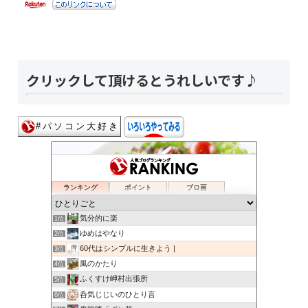
クリックして頂けるとうれしいです♪
ランキング
ポイント
ブロ画
気分的に楽
1位
ゆめはやなり
2位
60代はシンプルに生きよう |
3位
風のかたり
4位
ふくすけ岬村出張所
5位
呑気じじいのひとり言
6位