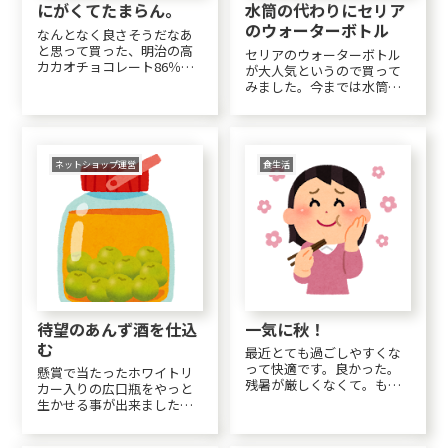
にがくてたまらん。
水筒の代わりにセリア
のウォーターボトル
なんとなく良さそうだなあ
と思って買った、明治の高
セリアのウォーターボトル
カカオチョコレート86％。
が大人気というので買って
これがもうびっくりするぐ
みました。今までは水筒は
らい苦くて。。。14枚入り
重いしパッキンのところが
だけどまだ３枚しか食べて
汚れて来て洗うのが大変な
ません。。。(;_;)もう２～３
ので水筒は使わず、市販の
か月は経つと思うのでなん
ペットボトルに自作のお茶
とか年内に片づけたいと思
を入れて持ち歩いていまし
ネットショップ運営
食生活
い、ググって...
た。でもこのセリアのウォ
ーターボトルの方が断然い...
待望のあんず酒を仕込
一気に秋！
む
最近とても過ごしやすくな
って快適です。良かった。
懸賞で当たったホワイトリ
残暑が厳しくなくて。もう
カー入りの広口瓶をやっと
一気に綿毛布一枚から肌布
生かせる事が出来ました。
団一枚へ。段々、ふとんの
念願の"あんず"が届いたの
中も快適になってゆく～。
で、早速洗ってへたをとり