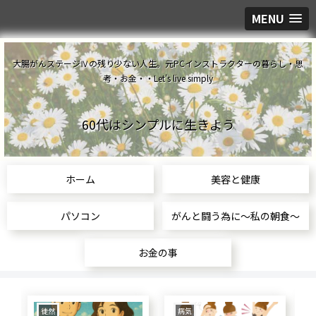
MENU
大腸がんステージⅣの残り少ない人生。元PCインストラクターの暮らし・思
考・お金・・Let's live simply
60代はシンプルに生きよう
ホーム
美容と健康
パソコン
がんと闘う為に～私の朝食～
お金の事
食生活
美容と健康