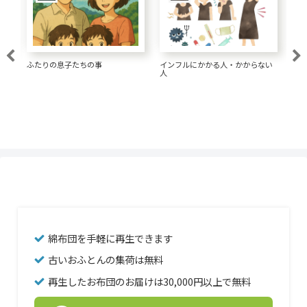
大腸がん 1.5リットルの水が大事
い
経済的な髪形にしてきた
一
な
綿布団を手軽に再生できます
古いおふとんの集荷は無料
再生したお布団のお届けは30,000円以上で無料