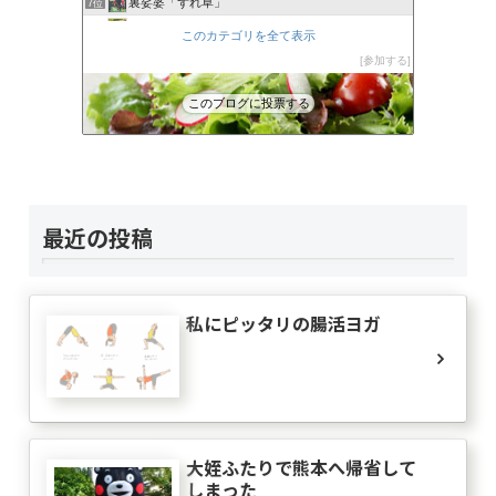
裏娑婆「ずれ草」
7位
azu
8位
このカテゴリを全て表示
丑三つ時に吠えてみる
9位
参加する
Eden
10位
木漏れ日だより
11位
このブログに投票する
大人しくしょ!
12位
ザ日記
13位
社会学的日記
14位
負けへんぞーアキラの手紙（はてなブログ編）
15位
最近の投稿
私にピッタリの腸活ヨガ
大姪ふたりで熊本へ帰省して
しまった