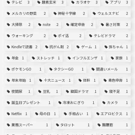
テレビ
3
酵素玄米
3
カラオケ
3
アプリ
3
メルカリの野菜
2
神秘十字線
2
ウェルスナビ
2
大掃除
2
note
2
確定申告
2
暑さ対策
2
ウォーキング
2
ポイ活
2
テレビドラマ
2
Kindleで読書
2
抗がん剤
2
ゲーム
1
孫ちゃん
1
年金
1
ストレッチ
1
インフルエンザ
1
家族
1
ポケモンGO
1
タクシーGO
1
間違いメール
1
年末年始
1
十大ニュース
1
体幹
1
青色申告
1
夜間尿
1
豆乳
1
韓国ドラマ
1
寝不足
1
誕生日プレゼント
1
冷凍おにぎり
1
カメラ
1
Netflix
1
母の日
1
手相占い
1
エアロビクス
1
業務スーパー
1
タロット
1
腸腰筋
1